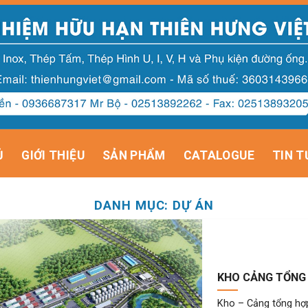
Ủ
GIỚI THIỆU
SẢN PHẨM
CATALOGUE
TIN T
DANH MỤC:
DỰ ÁN
KHO CẢNG TỔNG 
Kho – Cảng tổng hợp