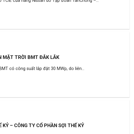
ô TCIE của hãng Nissan do Tập đoàn TanChong –...
N MẶT TRỜI BMT ĐẮK LẮK
BMT có công suất lắp đặt 30 MWp, do liên...
 KỶ – CÔNG TY CỔ PHẦN SỢI THẾ KỶ