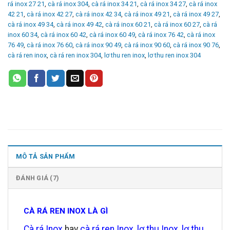
rá inox 27 21
,
cà rá inox 304
,
cà rá inox 34 21
,
cà rá inox 34 27
,
cà rá inox
42 21
,
cà rá inox 42 27
,
cà rá inox 42 34
,
cà rá inox 49 21
,
cà rá inox 49 27
,
cà rá inox 49 34
,
cà rá inox 49 42
,
cà rá inox 60 21
,
cà rá inox 60 27
,
cà rá
inox 60 34
,
cà rá inox 60 42
,
cà rá inox 60 49
,
cà rá inox 76 42
,
cà rá inox
76 49
,
cà rá inox 76 60
,
cà rá inox 90 49
,
cà rá inox 90 60
,
cà rá inox 90 76
,
cà rá ren inox
,
cà rá ren inox 304
,
lơ thu ren inox
,
lơ thu ren inox 304
MÔ TẢ SẢN PHẨM
ĐÁNH GIÁ (7)
CÀ RÁ REN INOX LÀ GÌ
Cà rá Inox
hay
cà rá ren Inox
,
lơ thu Inox
,
lơ thu