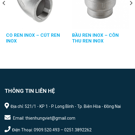
CO REN INOX – CÚT REN
BẦU REN INOX – CÔN
INOX
THU REN INOX
THÔNG TIN LIÊN HỆ
Địa chỉ: 521/1 - KP 1 - P. Long Bình - Tp. Biên Hòa - Đồng Nai
Email: thienhungviet@gmail.com
Điện Thoại: 0909.520.493 – 0251.3892262