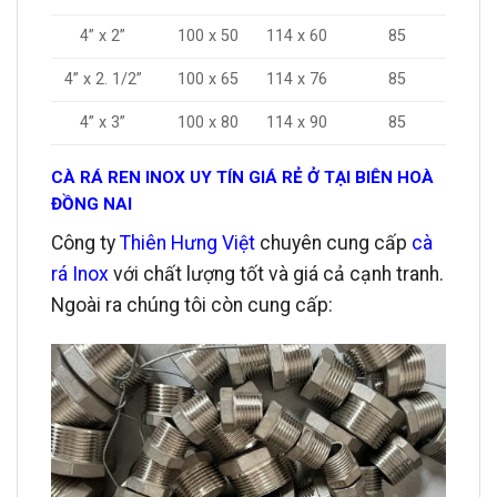
4” x 2”
100 x 50
114 x 60
85
4” x 2. 1/2”
100 x 65
114 x 76
85
4” x 3”
100 x 80
114 x 90
85
CÀ RÁ REN INOX UY TÍN GIÁ RẺ Ở TẠI BIÊN HOÀ
ĐỒNG NAI
Công ty
Thiên Hưng Việt
chuyên cung cấp
cà
rá Inox
với chất lượng tốt và giá cả cạnh tranh.
Ngoài ra chúng tôi còn cung cấp: