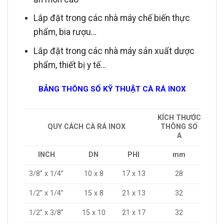
Lắp đặt trong các nhà máy chế biến thực
phẩm, bia rượu…
Lắp đặt trong các nhà máy sản xuất dược
phẩm, thiết bị y tế…
BẢNG THÔNG SỐ KỸ THUẬT CÀ RÁ INOX
KÍCH THƯỚC
QUY CÁCH CÀ RÁ INOX
THÔNG SỐ
A
INCH
DN
PHI
mm
3/8” x 1/4”
10 x 8
17 x 13
28
1/2” x 1/4”
15 x 8
21 x 13
32
1/2” x 3/8”
15 x 10
21 x 17
32