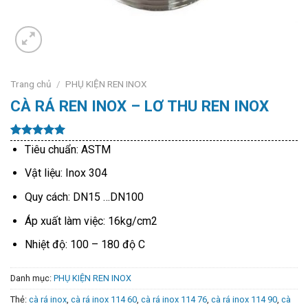
Trang chủ
/
PHỤ KIỆN REN INOX
CÀ RÁ REN INOX – LƠ THU REN INOX
5.00
7
trên 5
Tiêu chuẩn: ASTM
dựa trên
đánh giá
Vật liệu: Inox 304
Quy cách: DN15 …DN100
Áp xuất làm việc: 16kg/cm2
Nhiệt độ: 100 – 180 độ C
Danh mục:
PHỤ KIỆN REN INOX
Thẻ:
cà rá inox
,
cà rá inox 114 60
,
cà rá inox 114 76
,
cà rá inox 114 90
,
cà