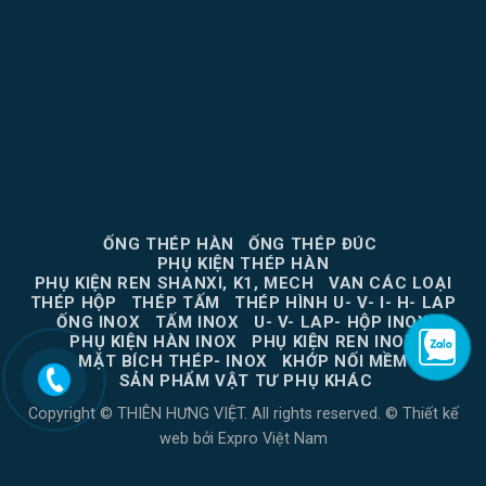
ỐNG THÉP HÀN
ỐNG THÉP ĐÚC
PHỤ KIỆN THÉP HÀN
PHỤ KIỆN REN SHANXI, K1, MECH
VAN CÁC LOẠI
THÉP HỘP
THÉP TẤM
THÉP HÌNH U- V- I- H- LAP
ỐNG INOX
TẤM INOX
U- V- LAP- HỘP INOX
PHỤ KIỆN HÀN INOX
PHỤ KIỆN REN INOX
MẶT BÍCH THÉP- INOX
KHỚP NỐI MỀM
SẢN PHẨM VẬT TƯ PHỤ KHÁC
Copyright © THIÊN HƯNG VIỆT. All rights reserved. ©
Thiết kế
web
bởi
Expro Việt Nam