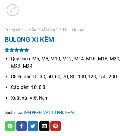
Trang chủ
/
SẢN PHẨM VẬT TƯ PHỤ KHÁC
BULONG XI KẼM
5.00
8
trên 5
Quy cách: M6, M8, M10, M12, M14, M16, M18, M20,
dựa trên
M22, M24
đánh giá
Chiều dài: 15, 30, 50, 60, 70, 80, 100, 120, 150, 200
Cấp bền: 4.8, 8.8
Xuất xứ: Việt Nam
Danh mục:
SẢN PHẨM VẬT TƯ PHỤ KHÁC