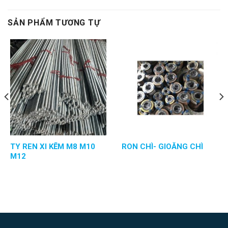
SẢN PHẨM TƯƠNG TỰ
TY REN XI KẼM M8 M10
RON CHÌ- GIOĂNG CHÌ
M12