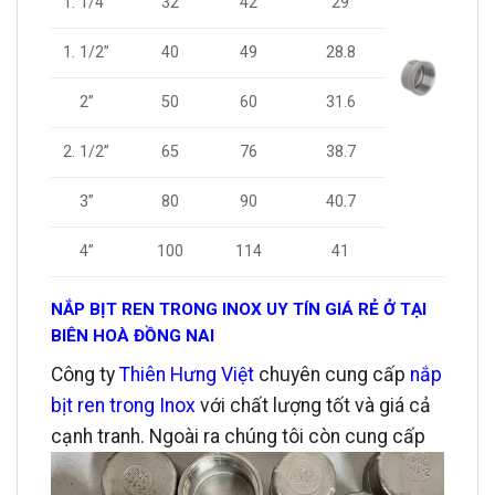
1. 1/4”
32
42
29
1. 1/2”
40
49
28.8
2”
50
60
31.6
2. 1/2”
65
76
38.7
3”
80
90
40.7
4”
100
114
41
NẮP BỊT REN TRONG INOX UY TÍN GIÁ RẺ Ở TẠI
BIÊN HOÀ ĐỒNG NAI
Công ty
Thiên Hưng Việt
chuyên cung cấp
nắp
bịt ren trong Inox
với chất lượng tốt và giá cả
cạnh tranh. Ngoài ra chúng tôi còn cung cấp