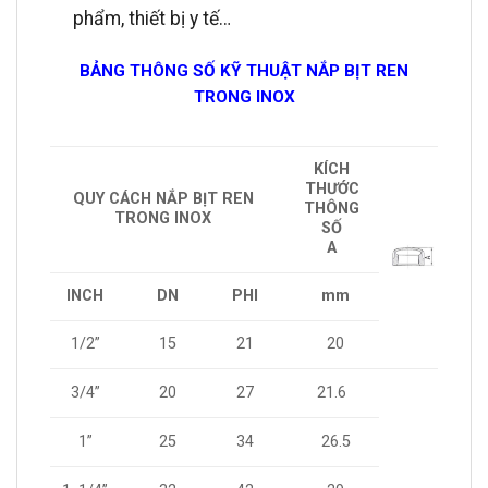
phẩm, thiết bị y tế…
BẢNG THÔNG SỐ KỸ THUẬT NẮP BỊT REN
TRONG INOX
KÍCH
THƯỚC
QUY CÁCH NẮP BỊT REN
THÔNG
TRONG INOX
SỐ
A
INCH
DN
PHI
mm
1/2”
15
21
20
3/4”
20
27
21.6
1”
25
34
26.5