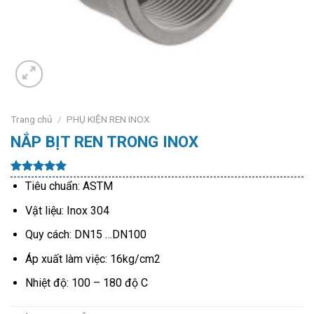
Trang chủ
/
PHỤ KIỆN REN INOX
NẮP BỊT REN TRONG INOX
5.00
8
trên 5
Tiêu chuẩn: ASTM
dựa trên
đánh giá
Vật liệu: Inox 304
Quy cách: DN15 …DN100
Áp xuất làm việc: 16kg/cm2
Nhiệt độ: 100 – 180 độ C