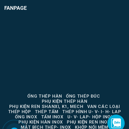
FANPAGE
ỐNG THÉP HÀN
ỐNG THÉP ĐÚC
PHỤ KIỆN THÉP HÀN
PHỤ KIỆN REN SHANXI, K1, MECH
VAN CÁC LOẠI
THÉP HỘP
THÉP TẤM
THÉP HÌNH U- V- I- H- LAP
ỐNG INOX
TẤM INOX
U- V- LAP- HỘP INOX
PHỤ KIỆN HÀN INOX
PHỤ KIỆN REN INOX
MẶT BÍCH THÉP- INOX
KHỚP NỐI MỀM