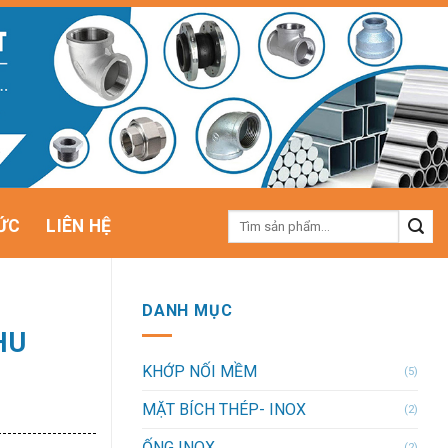
Tìm
ỨC
LIÊN HỆ
kiếm:
DANH MỤC
HU
KHỚP NỐI MỀM
(5)
MẶT BÍCH THÉP- INOX
(2)
ỐNG INOX
(2)