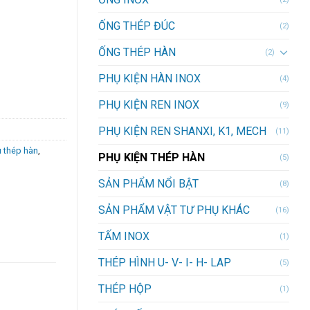
ỐNG THÉP ĐÚC
(2)
ỐNG THÉP HÀN
(2)
PHỤ KIỆN HÀN INOX
(4)
PHỤ KIỆN REN INOX
(9)
PHỤ KIỆN REN SHANXI, K1, MECH
(11)
 thép hàn
,
PHỤ KIỆN THÉP HÀN
(5)
SẢN PHẨM NỔI BẬT
(8)
SẢN PHẨM VẬT TƯ PHỤ KHÁC
(16)
TẤM INOX
(1)
THÉP HÌNH U- V- I- H- LAP
(5)
THÉP HỘP
(1)