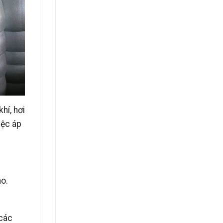
hí, hơi
iệc áp
ao.
 các