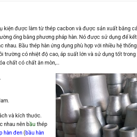
hụ kiện được làm từ thép cacbon và được sản xuất bằng c
 đường ống bằng phương pháp hàn. Nó được sử dụng để kết
c nhau. Bầu thép hàn ứng dụng phù hợp với nhiều hệ thống
ôi trường có nhiệt độ cao, áp suất lớn và sử dụng tốt trong
 hóa chất có chất ăn mòn,…
…
Nam.
ch và kích thước.
c nhau nên b
ầu
thép
p hàn đen
(
bầu hàn