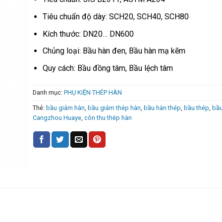
dựa trên
đánh giá
Tiêu chuẩn độ dày: SCH20, SCH40, SCH80
Kích thước: DN20… DN600
Chủng loại: Bầu hàn đen, Bầu hàn mạ kẽm
Quy cách: Bầu đồng tâm, Bầu lệch tâm
Danh mục:
PHỤ KIỆN THÉP HÀN
Thẻ:
bầu giảm hàn
,
bầu giảm thép hàn
,
bầu hàn thép
,
bầu thép
,
bầu
Cangzhou Huaye
,
côn thu thép hàn