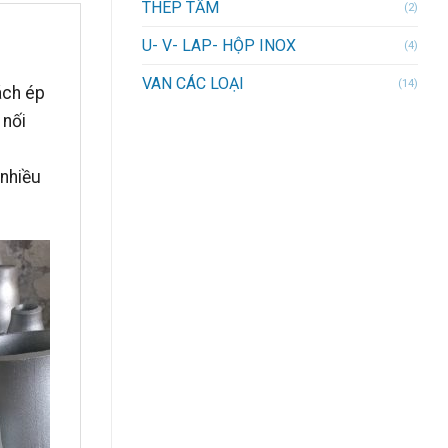
THÉP TẤM
(2)
U- V- LAP- HỘP INOX
(4)
VAN CÁC LOẠI
(14)
ách ép
 nối
 nhiều