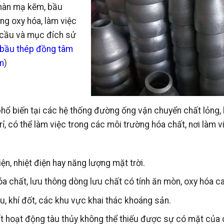
hàn mạ kẽm, bầu
g oxy hóa, làm việc
u cầu và mục đích sử
bầu thép đồng tâm
m
)
ổ biến tại các hệ thống đường ống vận chuyển chất lỏng, k
ỉ, có thể làm việc trong các môi trường hóa chất, nơi làm v
n, nhiệt điện hay năng lượng mặt trời.
a chất, lưu thông dòng lưu chất có tính ăn mòn, oxy hóa c
 khí đốt, các khu vực khai thác khoáng sản.
t hoạt động tàu thủy không thể thiếu được sự có mặt của