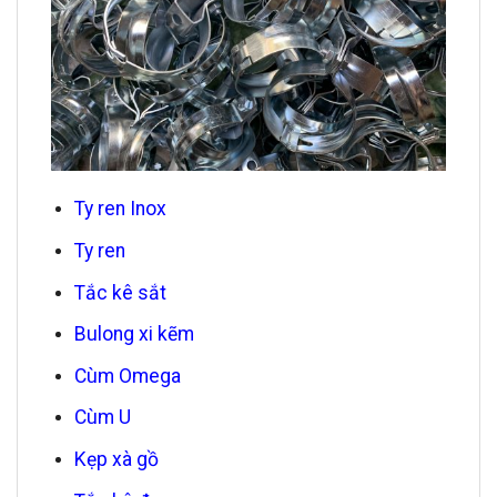
Ty ren Inox
Ty ren
Tắc kê sắt
Bulong xi kẽm
Cùm Omega
Cùm U
Kẹp xà gồ