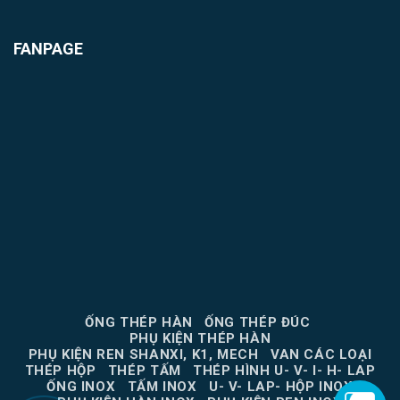
FANPAGE
ỐNG THÉP HÀN
ỐNG THÉP ĐÚC
PHỤ KIỆN THÉP HÀN
PHỤ KIỆN REN SHANXI, K1, MECH
VAN CÁC LOẠI
THÉP HỘP
THÉP TẤM
THÉP HÌNH U- V- I- H- LAP
ỐNG INOX
TẤM INOX
U- V- LAP- HỘP INOX