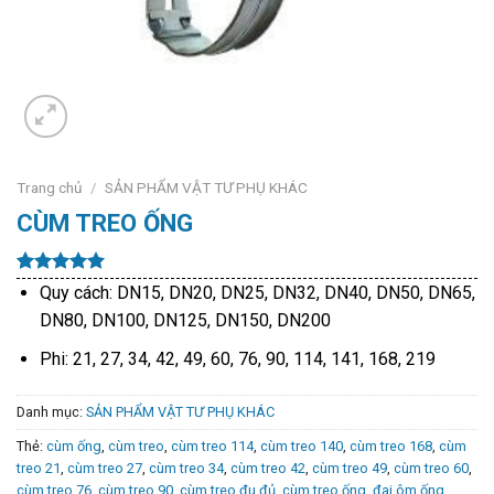
Trang chủ
/
SẢN PHẨM VẬT TƯ PHỤ KHÁC
CÙM TREO ỐNG
5.00
9
trên 5
Quy cách: DN15, DN20, DN25, DN32, DN40, DN50, DN65,
dựa trên
DN80, DN100, DN125, DN150, DN200
đánh giá
Phi: 21, 27, 34, 42, 49, 60, 76, 90, 114, 141, 168, 219
Danh mục:
SẢN PHẨM VẬT TƯ PHỤ KHÁC
Thẻ:
cùm ống
,
cùm treo
,
cùm treo 114
,
cùm treo 140
,
cùm treo 168
,
cùm
treo 21
,
cùm treo 27
,
cùm treo 34
,
cùm treo 42
,
cùm treo 49
,
cùm treo 60
,
cùm treo 76
,
cùm treo 90
,
cùm treo đu đủ
,
cùm treo ống
,
đai ôm ống