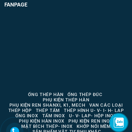
FANPAGE
ỐNG THÉP HÀN
ỐNG THÉP ĐÚC
PHỤ KIỆN THÉP HÀN
PHỤ KIỆN REN SHANXI, K1, MECH
VAN CÁC LOẠI
THÉP HỘP
THÉP TẤM
THÉP HÌNH U- V- I- H- LAP
ỐNG INOX
TẤM INOX
U- V- LAP- HỘP INOX
PHỤ KIỆN HÀN INOX
PHỤ KIỆN REN INOX
MẶT BÍCH THÉP- INOX
KHỚP NỐI MỀM
SẢN PHẨM VẬT TƯ PHỤ KHÁC