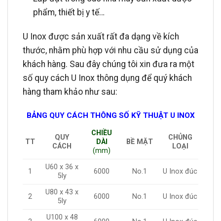
phẩm, thiết bị y tế…
U Inox được sản xuất rất đa dạng về kích
thước, nhằm phù hợp với nhu cầu sử dụng của
khách hàng. Sau đây chúng tôi xin đưa ra một
số quy cách U Inox thông dụng để quý khách
hàng tham khảo như sau:
BẢNG QUY CÁCH THÔNG SỐ KỸ THUẬT U INOX
CHIỀU
QUY
CHỦNG
TT
DÀI
BỀ MẶT
CÁCH
LOẠI
(mm)
U60 x 36 x
1
6000
No.1
U Inox đúc
5ly
U80 x 43 x
2
6000
No.1
U Inox đúc
5ly
U100 x 48