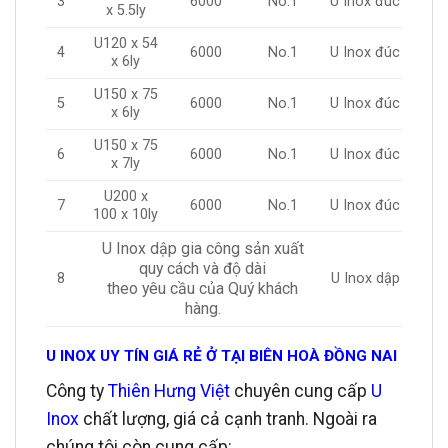
3
6000
No.1
U Inox đúc
x 5.5ly
U120 x 54
4
6000
No.1
U Inox đúc
x 6ly
U150 x 75
5
6000
No.1
U Inox đúc
x 6ly
U150 x 75
6
6000
No.1
U Inox đúc
x 7ly
U200 x
7
6000
No.1
U Inox đúc
100 x 10ly
U Inox dập gia công sản xuất
quy cách và độ dài
8
U Inox dập
theo yêu cầu của Quý khách
hàng
.
U INOX UY TÍN GIÁ RẺ Ở TẠI BIÊN HOÀ ĐỒNG NAI
Công ty
Thiên Hưng Việt
chuyên cung cấp
U
Inox
chất lượng, giá cả cạnh tranh. Ngoài ra
chúng tôi còn cung cấp: