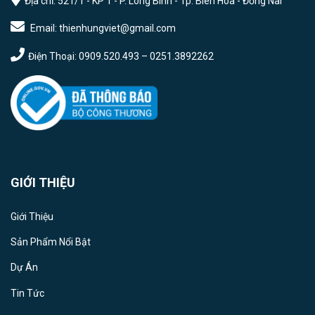
Địa chỉ: 521/1 - KP 1 - P. Long Bình - Tp. Biên Hòa - Đồng Nai
Email: thienhungviet@gmail.com
Điện Thoại: 0909.520.493 – 0251.3892262
GIỚI THIỆU
Giới Thiệu
Sản Phẩm Nổi Bật
Dự Án
Tin Tức