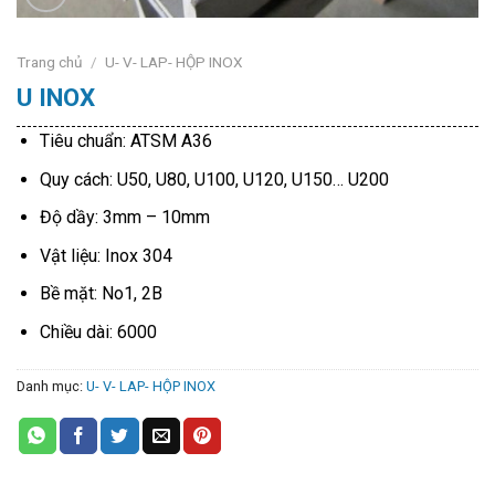
Trang chủ
/
U- V- LAP- HỘP INOX
U INOX
Tiêu chuẩn: ATSM A36
Quy cách: U50, U80, U100, U120, U150… U200
Độ dầy: 3mm – 10mm
Vật liệu: Inox 304
Bề mặt: No1, 2B
Chiều dài: 6000
Danh mục:
U- V- LAP- HỘP INOX