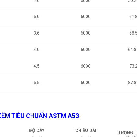
4.0
6000
50.2
5.0
6000
61.
3.6
6000
58.
4.0
6000
64.8
4.5
6000
73.
5.5
6000
87.8
KẼM TIÊU CHUẨN ASTM A53
ĐỘ DÀY
CHIỀU DÀI
TRỌNG 