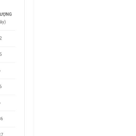
LƯỢNG
ây)
2
5
6
6
6
86
37