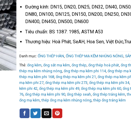
Đường kính: DN15, DN20, DN25, DN32, DN40, DN50
DN80, DN100, DN125, DN150, DN200, DN250, DN3
DN400, DN450, DN500, DN600
Tiêu chuẩn: BS 1387: 1985, ASTM A53
Thương hiệu: Hoà Phát, SeAH, Hoa Sen, Việt Đức,Tr
Danh mục:
ỐNG THÉP HÀN
,
ỐNG THÉP MẠ KẼM NHÚNG NÓNG
,
SẢ
Thẻ:
ống kẽm
,
ống sắt mạ kẽm
,
ống thép
,
ống thép hoà phát
,
ống t
thép mạ kẽm nhúng nóng
,
ống thép mạ kẽm phi 114
,
ống thép mạ 
thép mạ kẽm phi 168
,
ống thép mạ kẽm phi 21
,
ống thép mạ kẽm ph
mạ kẽm phi 27
,
ống thép mạ kẽm phi 273
,
ống thép mạ kẽm phi 34
,
kẽm phi 42
,
ống thép mạ kẽm phi 49
,
ống thép mạ kẽm phi 60
,
ống 
76
,
ống thép mạ kẽm phi 90
,
ống thép seah
,
ống thép tráng kẽm
,
th
ống mạ kẽm
,
thép ống mạ kẽm nhúng nóng
,
thép ống tráng kẽm