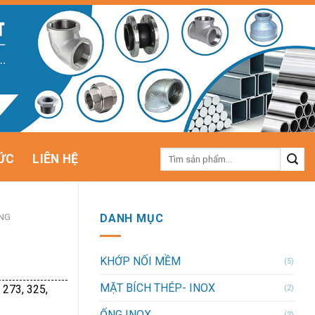
Tìm
ỨC
LIÊN HỆ
kiếm:
NG
DANH MỤC
KHỚP NỐI MỀM
(5)
MẶT BÍCH THÉP- INOX
, 273, 325,
(2)
ỐNG INOX
(2)