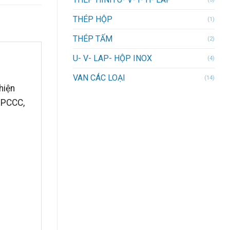
THÉP HỘP
(1)
THÉP TẤM
(2)
U- V- LAP- HỘP INOX
(4)
VAN CÁC LOẠI
(14)
hiện
 PCCC,