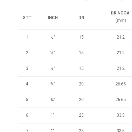
ĐK NGOÀI
INCH
DN
STT
(mm)
½”
15
21.2
1
2
½”
15
21.2
½”
15
21.2
3
4
¾”
20
26.65
¾”
20
26.65
5
6
1”
25
33.5
1”
25
33.5
7