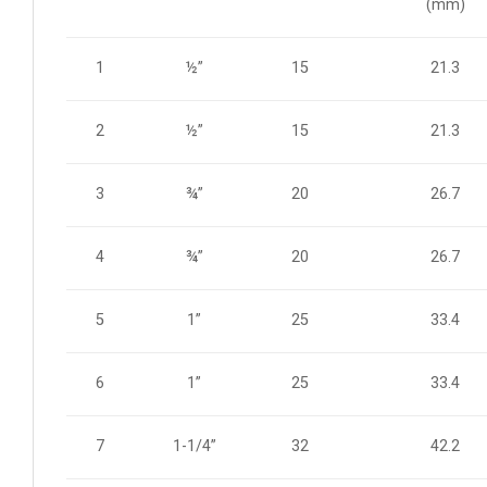
(mm)
½”
15
21.3
1
2
½”
15
21.3
¾”
20
26.7
3
4
¾”
20
26.7
1”
25
33.4
5
6
1”
25
33.4
1-1/4”
32
42.2
7