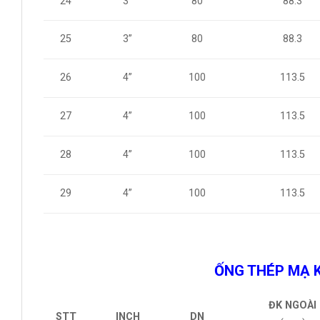
24
3”
80
88.3
3”
80
88.3
25
26
4”
100
113.5
4”
100
113.5
27
28
4”
100
113.5
4”
100
113.5
29
ỐNG THÉP MẠ 
ĐK NGOÀI
INCH
DN
STT