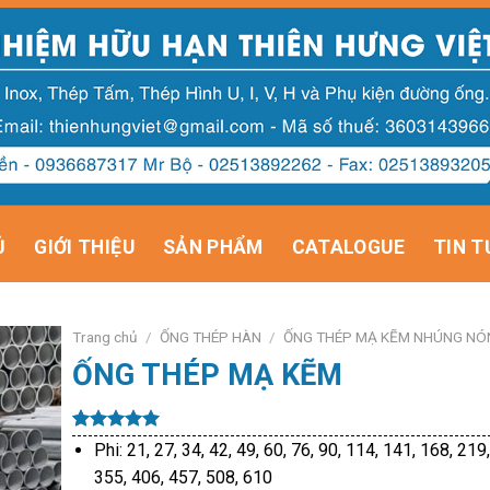
Ủ
GIỚI THIỆU
SẢN PHẨM
CATALOGUE
TIN T
Trang chủ
/
ỐNG THÉP HÀN
/
ỐNG THÉP MẠ KẼM NHÚNG NÓ
ỐNG THÉP MẠ KẼM
5.00
20
trên 5
Phi: 21, 27, 34, 42, 49, 60, 76, 90, 114, 141, 168, 219
dựa trên
355, 406, 457, 508, 610
đánh giá