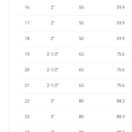
16
2”
50
59.9
2”
50
59.9
17
18
2”
50
59.9
2-1/2”
65
75.6
19
20
2-1/2”
65
75.6
2-1/2”
65
75.6
21
22
3”
80
88.3
3”
80
88.3
23