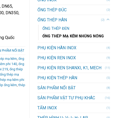
, DN65,
ỐNG THÉP ĐÚC
(2)
00, DN350,
ỐNG THÉP HÀN
(2)
ỐNG THÉP ĐEN
ỐNG THÉP MẠ KẼM NHÚNG NÓNG
ung Quốc
PHỤ KIỆN HÀN INOX
(4)
N PHẨM NỔI BẬT
PHỤ KIỆN REN INOX
(9)
hép mạ kẽm
,
ống
kẽm phi 140
,
ống
PHỤ KIỆN REN SHANXI, K1, MECH
(11)
i 219
,
ống thép
ống thép mạ
PHỤ KIỆN THÉP HÀN
(5)
thép mạ kẽm phi
ép ống kẽm
,
thép
SẢN PHẨM NỔI BẬT
(8)
SẢN PHẨM VẬT TƯ PHỤ KHÁC
(16)
TẤM INOX
(1)
THÉP HÌNH U- V- I- H- LAP
(5)