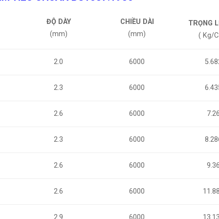
ĐỘ DÀY
CHIỀU DÀI
TRỌNG 
(mm)
(mm)
( Kg/C
2.0
6000
5.68
2.3
6000
6.43
2.6
6000
7.2
2.3
6000
8.28
2.6
6000
9.3
2.6
6000
11.8
2.9
6000
13.1