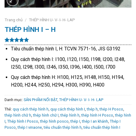
Trang chủ
/
THÉP HÌNH U- V- I- H- LAP
THÉP HÌNH I – H
5.00
14
trên 5
Tiêu chuẩn thép hình I, H: TCVN 7571-16, JIS G3192
dựa trên
đánh giá
Quy cách thép hình I: I100, I120, I150, I198, I200, I248,
I250, I298, I300, I346, I350, I396, I400, I500, I700
Quy cách thép hình H: H100, H125, H148, H150, H194,
H200, H244, H250, H294, H300, H390, H400
Danh mục:
SẢN PHẨM NỔI BẬT
,
THÉP HÌNH U- V- I- H- LAP
Thẻ:
quy cách thép hình h
,
quy cách thép hình I
,
thép h
,
thép H Posco
,
thép hình chữ h
,
thép hình chữ I
,
thép hình h
,
thép hình H Posco
,
thép hình
I
,
Thép hình I Posco
,
thép hình posco
,
thép I
,
thép I an khánh
,
Thép I
Posco
,
thép I vinaone
,
tiêu chuẩn thép hình h
,
tiêu chuẩn thép hình I