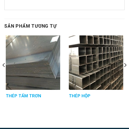
SẢN PHẨM TƯƠNG TỰ
THÉP TẤM TRƠN
THÉP HỘP