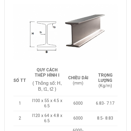
QUY CÁCH
THÉP HÌNH I
TRỌNG
CHIỀU DÀI
SỐ TT
LƯỢNG
( Thông số: H,
(mm)
(Kg/m)
B, t1, t2 )
I100 x 55 x 4.5 x
1
6000
6.83- 7.17
6.5
I120 x 64 x 4.8 x
2
6000
8.5- 8.83
6.5
6000-