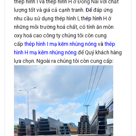
thép hình I và thép hình H
ở Đồng Nai
với chất
lượng tốt và giá cả cạnh tranh.
Để
đáp ứng
nhu cầu sử dụng thép hình I, th
ép
h
ình
H ở
những môi trường hoá chất, có tính ăn mòn
oxy hoá cao công ty chúng tôi còn cung
cấp
thép hình I mạ kẽm nhúng nóng
v
à
thép
hình H mạ kẽm nhúng nóng
để Quý khách hàng
lựa chọn. Ngoài ra chúng tôi còn cung cấp: