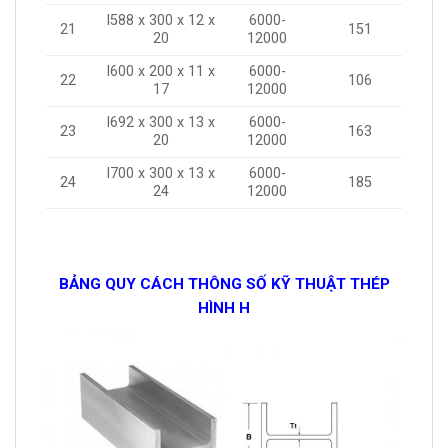
I588 x 300 x 12 x
6000-
21
151
20
12000
I600 x 200 x 11 x
6000-
22
106
17
12000
I692 x 300 x 13 x
6000-
23
163
20
12000
I700 x 300 x 13 x
6000-
24
185
24
12000
BẢNG QUY CÁCH THÔNG SỐ KỸ THUẬT THÉP
HÌNH H