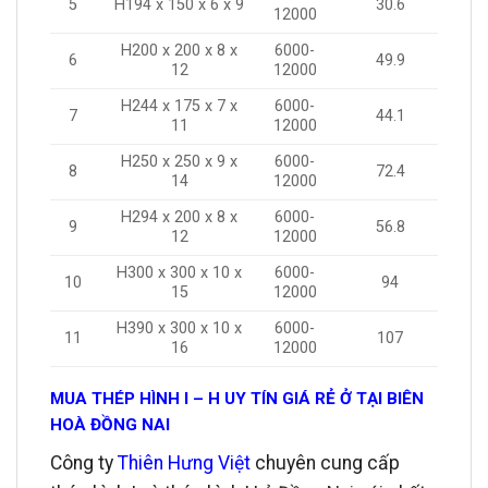
5
H194 x 150 x 6 x 9
30.6
12000
H200 x 200 x 8 x
6000-
6
49.9
12
12000
H244 x 175 x 7 x
6000-
7
44.1
11
12000
H250 x 250 x 9 x
6000-
8
72.4
14
12000
H294 x 200 x 8 x
6000-
9
56.8
12
12000
H300 x 300 x 10 x
6000-
10
94
15
12000
H390 x 300 x 10 x
6000-
11
107
16
12000
MUA THÉP HÌNH I – H UY TÍN GIÁ RẺ Ở TẠI BIÊN
HOÀ ĐỒNG NAI
Công ty
Thiên Hưng Việt
chuyên cung cấp