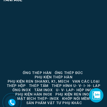
ỐNG THÉP HÀN
ỐNG THÉP ĐÚC
PHỤ KIỆN THÉP HÀN
PHỤ KIỆN REN SHANXI, K1, MECH
VAN CÁC LOẠI
THÉP HỘP
THÉP TẤM
THÉP HÌNH U- V- I- H- LAP
ỐNG INOX
TẤM INOX
U- V- LAP- HỘP INOX
PHỤ KIỆN HÀN INOX
PHỤ KIỆN REN INOX
MẶT BÍCH THÉP- INOX
KHỚP NỐI MỀM
SẢN PHẨM VẬT TƯ PHỤ KHÁC