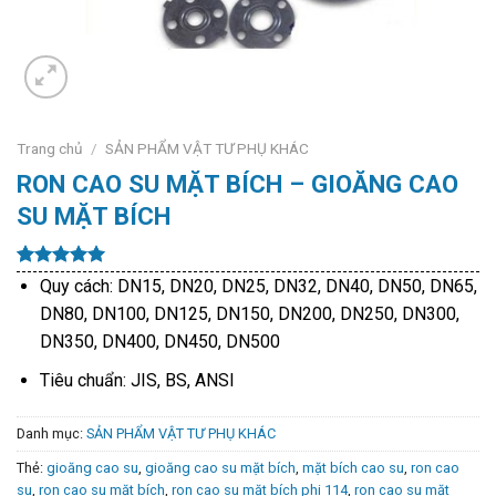
Trang chủ
/
SẢN PHẨM VẬT TƯ PHỤ KHÁC
RON CAO SU MẶT BÍCH – GIOĂNG CAO
SU MẶT BÍCH
5.00
9
trên 5
Quy cách: DN15, DN20, DN25, DN32, DN40, DN50, DN65,
dựa trên
DN80, DN100, DN125, DN150, DN200, DN250, DN300,
đánh giá
DN350, DN400, DN450, DN500
Tiêu chuẩn: JIS, BS, ANSI
Danh mục:
SẢN PHẨM VẬT TƯ PHỤ KHÁC
Thẻ:
gioăng cao su
,
gioăng cao su mặt bích
,
mặt bích cao su
,
ron cao
su
,
ron cao su mặt bích
,
ron cao su mặt bích phi 114
,
ron cao su mặt