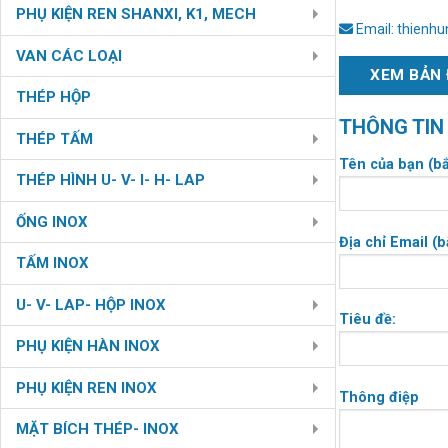
PHỤ KIỆN REN SHANXI, K1, MECH
Email: thienh
VAN CÁC LOẠI
XEM BẢN 
THÉP HỘP
THÔNG TIN
THÉP TẤM
Tên của bạn (bắ
THÉP HÌNH U- V- I- H- LAP
ỐNG INOX
Địa chỉ Email (b
TẤM INOX
U- V- LAP- HỘP INOX
Tiêu đề:
PHỤ KIỆN HÀN INOX
PHỤ KIỆN REN INOX
Thông điệp
MẶT BÍCH THÉP- INOX