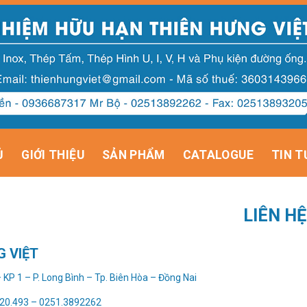
Ủ
GIỚI THIỆU
SẢN PHẨM
CATALOGUE
TIN T
LIÊN HỆ
G VIỆT
– KP 1 – P. Long Bình – Tp. Biên Hòa – Đồng Nai
520.493 – 0251.3892262