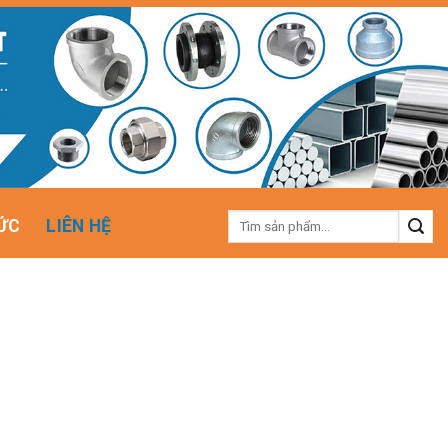
Tìm
ỨC
LIÊN HỆ
kiếm: