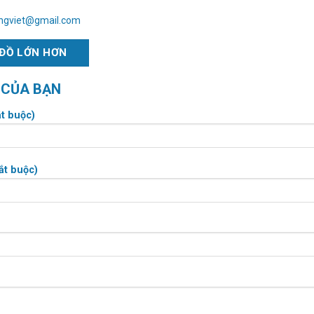
ungviet@gmail.com
ĐỒ LỚN HƠN
 CỦA BẠN
t buộc)
ắt buộc)