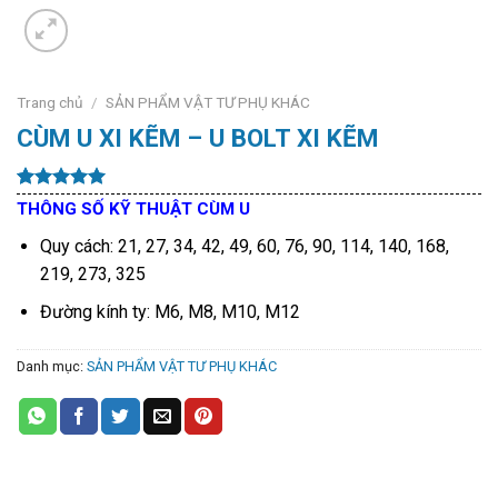
Trang chủ
/
SẢN PHẨM VẬT TƯ PHỤ KHÁC
CÙM U XI KẼM – U BOLT XI KẼM
5.00
9
trên 5
THÔNG SỐ KỸ THUẬT CÙM U
dựa trên
đánh giá
Quy cách: 21, 27, 34, 42, 49, 60, 76, 90, 114, 140, 168,
219, 273, 325
Đường kính ty: M6, M8, M10, M12
Danh mục:
SẢN PHẨM VẬT TƯ PHỤ KHÁC