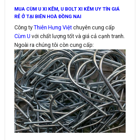
MUA CÙM U XI KẼM, U BOLT XI KẼM UY TÍN GIÁ
RẺ Ở TẠI BIÊN HOÀ ĐỒNG NAI
Công ty
Thiên Hưng Việt
chuyên cung cấp
Cùm U
với chất lượng tốt và giá cả cạnh tranh.
Ngoài ra chúng tôi còn cung cấp: