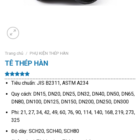
Trang chủ
/
PHỤ KIỆN THÉP HÀN
TÊ THÉP HÀN
5.00
15
trên 5
Tiêu chuẩn: JIS B2311, ASTM A234
dựa trên
đánh giá
Quy cách: DN15, DN20, DN25, DN32, DN40, DN50, DN65,
DN80, DN100, DN125, DN150, DN200, DN250, DN300
Phi: 21, 27, 34, 42, 49, 60, 76, 90, 114, 140, 168, 219, 273,
325
Độ dày: SCH20, SCH40, SCH80