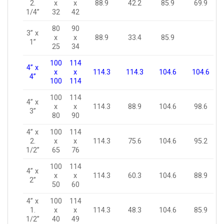
2.
x
x
88.9
42.2
85.9
69.9
1/4”
32
42
80
90
3” x
x
x
88.9
33.4
85.9
1”
25
34
100
114
4” x
x
x
114.3
114.3
104.6
104.6
4”
100
114
100
114
4” x
x
x
114.3
88.9
104.6
98.6
3”
80
90
4” x
100
114
2.
x
x
114.3
75.6
104.6
95.2
1/2”
65
76
100
114
4” x
x
x
114.3
60.3
104.6
88.9
2”
50
60
4” x
100
114
1.
x
x
114.3
48.3
104.6
85.9
1/2”
40
49