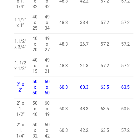
x 1.
x
x
48.3
42.2
57.2
57.2
1/4”
32
42
40
49
1.1/2”
x
x
48.3
33.4
57.2
57.2
x 1”
25
34
40
49
1.1/2”
x
x
48.3
26.7
57.2
57.2
x 3/4”
20
27
40
49
1. 1/2
x
x
48.3
21.3
57.2
57.2
x 1/2”
15
21
50
60
2” x
x
x
60.3
60.3
63.5
63.5
2”
50
60
2” x
50
60
1.
x
x
60.3
48.3
63.5
60.5
1/2”
40
49
2” x
50
60
1.
x
x
60.3
42.2
63.5
57.2
1/4”
32
42