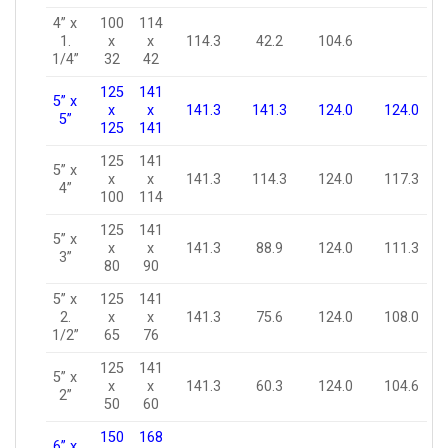
4” x
100
114
1.
x
x
114.3
42.2
104.6
1/4”
32
42
125
141
5” x
x
x
141.3
141.3
124.0
124.0
5”
125
141
125
141
5” x
x
x
141.3
114.3
124.0
117.3
4”
100
114
125
141
5” x
x
x
141.3
88.9
124.0
111.3
3”
80
90
5” x
125
141
2.
x
x
141.3
75.6
124.0
108.0
1/2”
65
76
125
141
5” x
x
x
141.3
60.3
124.0
104.6
2”
50
60
150
168
6” x