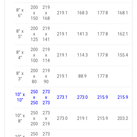
200
219
8” x
x
x
219.1
168.3
177.8
168.1
6”
150
168
200
219
8” x
x
x
219.1
141.3
177.8
162.1
5”
125
141
200
219
8” x
x
x
219.1
114.3
177.8
155.4
4”
100
114
200
219
8” x
x
x
219.1
88.9
177.8
3”
80
90
250
273
10” x
x
x
273.1
273.0
215.9
215.9
10”
250
273
250
273
10” x
x
x
273.0
219.1
215.9
203.2
8”
200
219
250
273
10” x