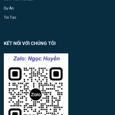
Dự Án
Tin Tức
KẾT NỐI VỚI CHÚNG TÔI