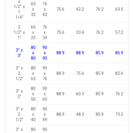
2.
65
76
1/2” x
x
x
75.6
42.2
76.2
63.5
1.
32
42
1/4”
2.
65
76
1/2” x
x
x
75.6
33.4
76.2
57.2
1”
25
34
80
90
3” x
x
x
88.9
88.9
85.9
85.9
3”
80
90
3” x
80
90
2.
x
x
88.9
75.6
85.9
82.6
1/2”
65
76
80
90
3” x
x
x
88.9
60.3
85.9
76.2
2”
50
60
3” x
80
90
2.
x
x
88.9
48.3
85.9
73.2
1/2”
40
49
3” x
80
90