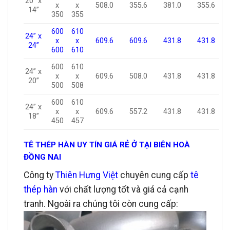
20” x
x
x
508.0
355.6
381.0
355.6
14”
350
355
600
610
24” x
x
x
609.6
609.6
431.8
431.8
24”
600
610
600
610
24” x
x
x
609.6
508.0
431.8
431.8
20”
500
508
600
610
24” x
x
x
609.6
557.2
431.8
431.8
18”
450
457
TÊ THÉP HÀN UY TÍN GIÁ RẺ Ở TẠI BIÊN HOÀ
ĐỒNG NAI
Công ty
Thiên Hưng Việt
chuyên cung cấp
tê
thép hàn
với chất lượng tốt và giá cả cạnh
tranh. Ngoài ra chúng tôi còn cung cấp: