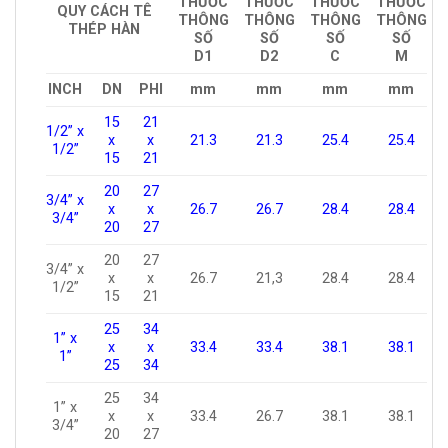
THƯỚC
THƯỚC
THƯỚC
THƯỚC
QUY CÁCH TÊ
THÔNG
THÔNG
THÔNG
THÔNG
THÉP HÀN
SỐ
SỐ
SỐ
SỐ
D1
D2
C
M
INCH
DN
PHI
mm
mm
mm
mm
15
21
1/2” x
x
x
21.3
21.3
25.4
25.4
1/2”
15
21
20
27
3/4” x
x
x
26.7
26.7
28.4
28.4
3/4”
20
27
20
27
3/4” x
x
x
26.7
21,3
28.4
28.4
1/2”
15
21
25
34
1” x
x
x
33.4
33.4
38.1
38.1
1”
25
34
25
34
1” x
x
x
33.4
26.7
38.1
38.1
3/4”
20
27