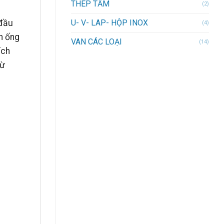
THÉP TẤM
(2)
U- V- LAP- HỘP INOX
 đầu
(4)
n ống
VAN CÁC LOẠI
(14)
ích
từ