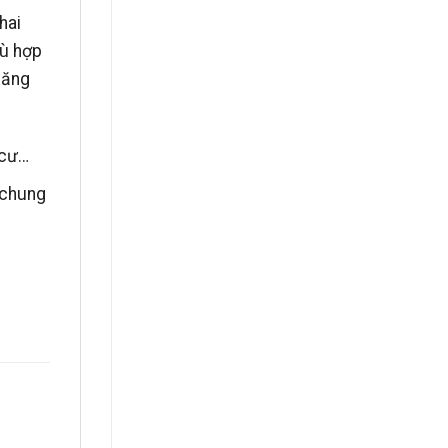
hai
hù hợp
xăng
 cư…
 chung