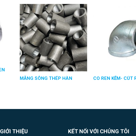
EN
MĂNG SÔNG THÉP HÀN
CO REN KẼM- CÚT 
GIỚI THIỆU
KẾT NỐI VỚI CHÚNG TÔI