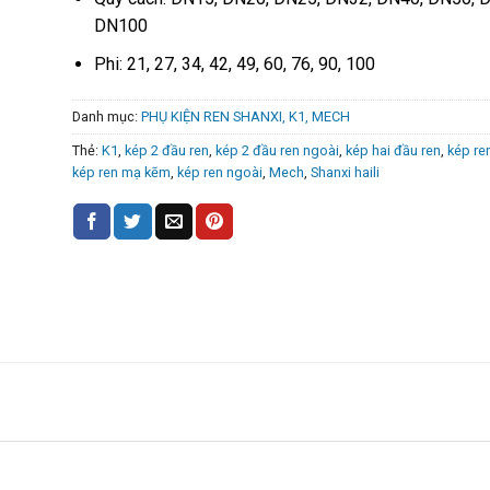
DN100
Phi: 21, 27, 34, 42, 49, 60, 76, 90, 100
Danh mục:
PHỤ KIỆN REN SHANXI, K1, MECH
Thẻ:
K1
,
kép 2 đầu ren
,
kép 2 đầu ren ngoài
,
kép hai đầu ren
,
kép re
kép ren mạ kẽm
,
kép ren ngoài
,
Mech
,
Shanxi haili