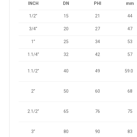
INCH
DN
PHI
mm
1/2”
15
21
44
3/4”
20
27
47
1”
25
34
53
1.1/4”
32
42
57
1.1/2”
40
49
59.0
2”
50
60
68
2.1/2”
65
76
75
3”
80
90
83