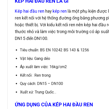
KÉP HAI ĐẦU REN LÀ GÌ
Kép hai đầu ren
hay
kép ren
là một phụ kiện được 
ren kết nối với hệ thống đường ống bằng phương 
hoặc thiết bị. Với kiểu kết nối ren nên kép hai đ
thước nhỏ và làm việc trong môi trường có áp suất
DN15 đến DN100.
Tiêu chuẩn: BS EN 10242 BS 143 & 1256
Vật liệu: Gang dẻo
Áp xuất làm việc: 16kg/cm2
Kết nối : Ren trong
Quy cách: DN15 – DN100
Xuất xứ: Trung Quốc…
ỨNG DỤNG CỦA KÉP HAI ĐẦU REN