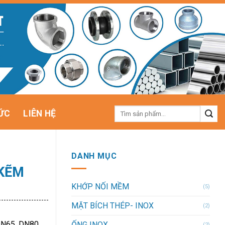
Tìm
ỨC
LIÊN HỆ
kiếm:
DANH MỤC
 KẼM
KHỚP NỐI MỀM
(5)
MẶT BÍCH THÉP- INOX
(2)
DN65, DN80,
ỐNG INOX
(2)