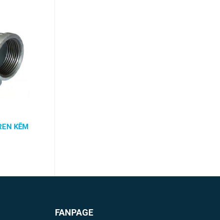
REN KẼM
FANPAGE