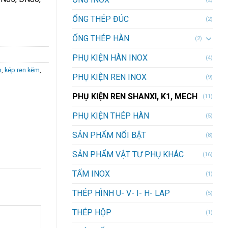
ỐNG THÉP ĐÚC
(2)
ỐNG THÉP HÀN
(2)
PHỤ KIỆN HÀN INOX
(4)
n
,
kép ren kẽm
,
PHỤ KIỆN REN INOX
(9)
PHỤ KIỆN REN SHANXI, K1, MECH
(11)
PHỤ KIỆN THÉP HÀN
(5)
SẢN PHẨM NỔI BẬT
(8)
SẢN PHẨM VẬT TƯ PHỤ KHÁC
(16)
TẤM INOX
(1)
THÉP HÌNH U- V- I- H- LAP
(5)
THÉP HỘP
(1)