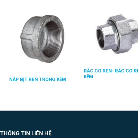
RẮC CO REN- RẮC CO R
KẼM
NẮP BỊT REN TRONG KẼM
THÔNG TIN LIÊN HỆ