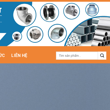
Tìm
ỨC
LIÊN HỆ
kiếm: