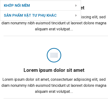
KHỚP NỐI MỀM
Lorem ipsum dolor sit amet
SẢN PHẨM VẬT TƯ PHỤ KHÁC
Lorem ipsum dolor sit amet, consectetuer adipiscing elit, sed
diam nonummy nibh euismod tincidunt ut laoreet dolore magna
aliquam erat volutpat….
Lorem ipsum dolor sit amet
Lorem ipsum dolor sit amet, consectetuer adipiscing elit, sed
diam nonummy nibh euismod tincidunt ut laoreet dolore magna
aliquam erat volutpat….