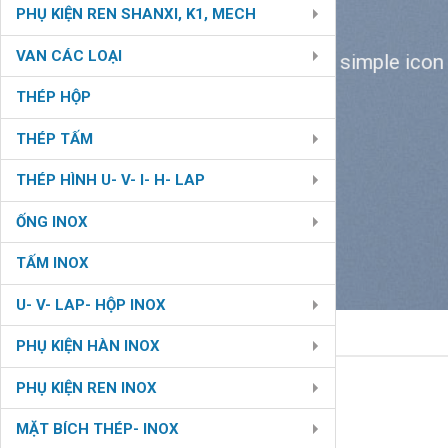
PHỤ KIỆN REN SHANXI, K1, MECH
VAN CÁC LOẠI
Create simple icon
THÉP HỘP
THÉP TẤM
THÉP HÌNH U- V- I- H- LAP
ỐNG INOX
TẤM INOX
U- V- LAP- HỘP INOX
PHỤ KIỆN HÀN INOX
PHỤ KIỆN REN INOX
MẶT BÍCH THÉP- INOX