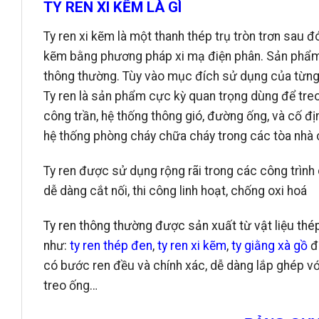
TY REN XI KẼM LÀ GÌ
Ty ren xi kẽm là một thanh thép trụ tròn trơn sau 
kẽm bằng phương pháp xi mạ điện phân. Sản phẩm 
thông thường. Tùy vào mục đích sử dụng của từng 
Ty ren là sản phẩm cực kỳ quan trọng dùng để treo 
công trần, hệ thống thông gió, đường ống, và cố địn
hệ thống phòng cháy chữa cháy trong các tòa nhà 
Ty ren được sử dụng rộng rãi trong các công trình
dễ dàng cắt nối, thi công linh hoạt, chống oxi hoá
Ty ren thông thường được sản xuất từ vật liệu thé
như:
ty ren thép đen
,
ty ren xi kẽm
,
ty giằng xà gồ
đ
có bước ren đều và chính xác, dễ dàng lắp ghép với
treo ống…