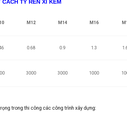
 CÁCH TY REN XI KẼM
10
M12
M14
M16
M
46
0.68
0.9
1.3
1.
00
3000
3000
1000
10
 trọng trong thi công các công trình xây dựng: