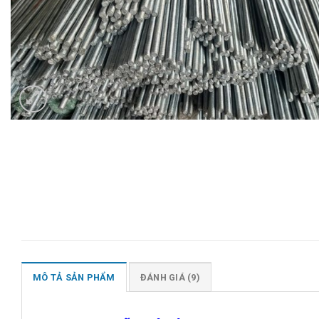
MÔ TẢ SẢN PHẨM
ĐÁNH GIÁ (9)