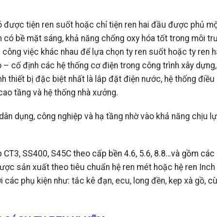
đó được tiện ren suốt hoặc chỉ tiện ren hai đầu được phủ mộ
có bề mặt sáng, khả năng chống oxy hóa tốt trong môi tr
công việc khác nhau để lựa chọn ty ren suốt hoặc ty ren h
– cố định các hệ thống cơ điện trong công trình xây dựng, 
h thiết bị đặc biệt nhất là lắp đặt điện nước, hệ thống điều
cao tầng và hệ thống nhà xưởng.
 dân dụng, công nghiệp và hạ tầng nhờ vào khả năng chịu lự
p CT3, SS400, S45C theo cấp bền 4.6, 5.6, 8.8…và gồm các 
ược sản xuất theo tiêu chuẩn hệ ren mét hoặc hệ ren Inch
 các phụ kiện như: tắc kê đạn, ecu, long đền, kẹp xà gồ, 