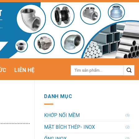
Tìm
ỨC
LIÊN HỆ
kiếm:
DANH MỤC
KHỚP NỐI MỀM
(5)
MẶT BÍCH THÉP- INOX
(2)
ỐNG INOX
(2)