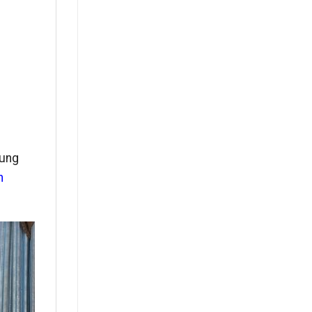
cung
n