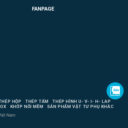
FANPAGE
THÉP HỘP
THÉP TẤM
THÉP HÌNH U- V- I- H- LAP
NOX
KHỚP NỐI MỀM
SẢN PHẨM VẬT TƯ PHỤ KHÁC
Việt Nam