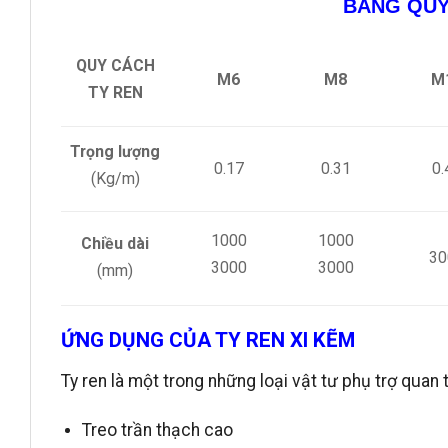
BẢNG QUY
QUY CÁCH
M6
M8
M
TY REN
Trọng lượng
0.17
0.31
0.
(Kg/m)
1000
1000
Chiều dài
30
3000
3000
(mm)
ỨNG DỤNG CỦA TY REN XI KẼM
Ty ren là một trong những loại vật tư phụ trợ quan
Treo trần thạch cao