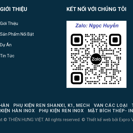
GIỚI THIỆU
KẾT NỐI VỚI CHÚNG TÔI
Giới Thiệu
Sản Phẩm Nổi Bật
Dự Án
Tin Tức
 HÀN
PHỤ KIỆN REN SHANXI, K1, MECH
VAN CÁC LOẠI
KIỆN HÀN INOX
PHỤ KIỆN REN INOX
MẶT BÍCH THÉP- I
ht © THIÊN HƯNG VIỆT. All rights reserved. ©
Thiết kế web
bởi
Expro 