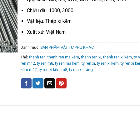
Chiều dài: 1000, 3000
Vật liệu: Thép xi kẽm
Xuất xứ: Việt Nam
Danh mục:
SẢN PHẨM VẬT TƯ PHỤ KHÁC
Thẻ:
thanh ren
,
thanh ren mạ kẽm
,
thanh ren xi
,
thanh ren xi kẽm
,
ty 
ren m12
,
ty ren m8
,
ty ren mạ kẽm
,
ty ren xi
,
ty ren xi kẽm
,
ty ren xi 
kẽm m12
,
ty ren xi kẽm m8
,
ty ren xi trắng