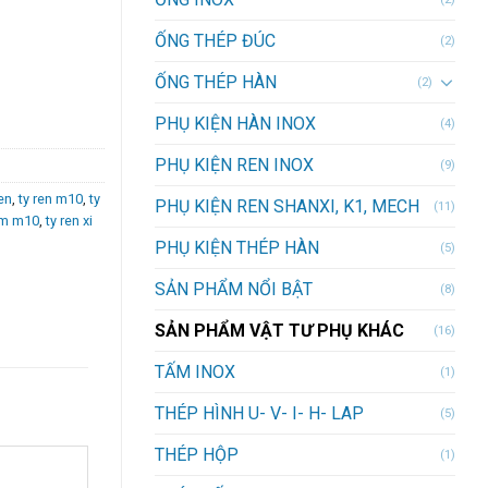
ỐNG THÉP ĐÚC
(2)
ỐNG THÉP HÀN
(2)
PHỤ KIỆN HÀN INOX
(4)
PHỤ KIỆN REN INOX
(9)
ren
,
ty ren m10
,
ty
PHỤ KIỆN REN SHANXI, K1, MECH
(11)
kẽm m10
,
ty ren xi
PHỤ KIỆN THÉP HÀN
(5)
SẢN PHẨM NỔI BẬT
(8)
SẢN PHẨM VẬT TƯ PHỤ KHÁC
(16)
TẤM INOX
(1)
THÉP HÌNH U- V- I- H- LAP
(5)
THÉP HỘP
(1)