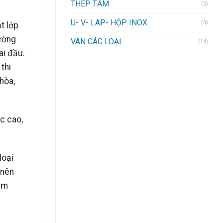
THÉP TẤM
(2)
U- V- LAP- HỘP INOX
(4)
t lớp
ường
VAN CÁC LOẠI
(14)
ai đầu.
thi
 hòa,
c cao,
loại
 nên
cùm