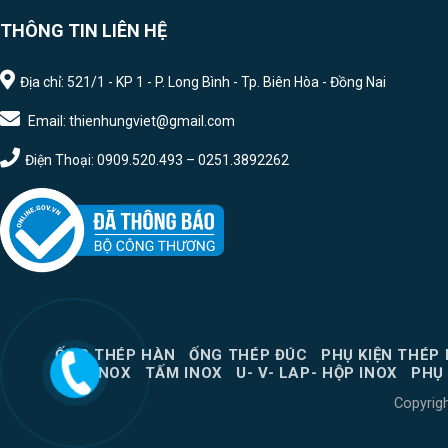
THÔNG TIN LIÊN HỆ
Địa chỉ: 521/1 - KP 1 - P. Long Bình - Tp. Biên Hòa - Đồng Nai
Email: thienhungviet@gmail.com
Điện Thoại: 0909.520.493 – 0251.3892262
ỐNG THÉP HÀN
ỐNG THÉP ĐÚC
PHỤ KIỆN THÉP
ỐNG INOX
TẤM INOX
U- V- LAP- HỘP INOX
PHỤ 
Copyrig