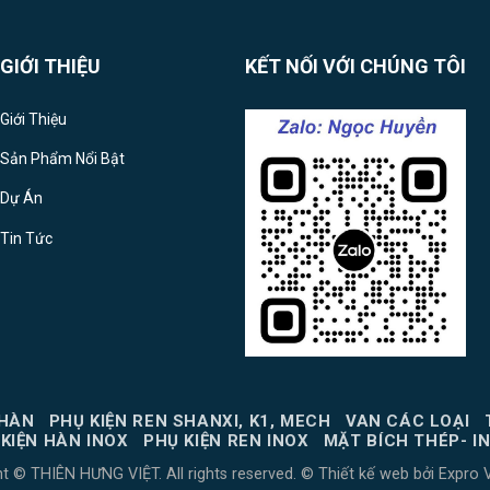
GIỚI THIỆU
KẾT NỐI VỚI CHÚNG TÔI
Giới Thiệu
Sản Phẩm Nổi Bật
Dự Án
Tin Tức
 HÀN
PHỤ KIỆN REN SHANXI, K1, MECH
VAN CÁC LOẠI
KIỆN HÀN INOX
PHỤ KIỆN REN INOX
MẶT BÍCH THÉP- I
ht © THIÊN HƯNG VIỆT. All rights reserved. ©
Thiết kế web
bởi
Expro 