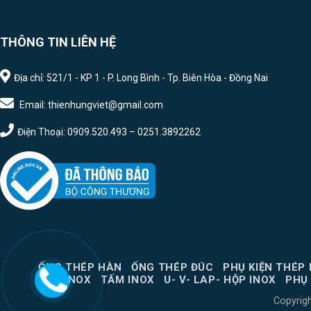
THÔNG TIN LIÊN HỆ
Địa chỉ: 521/1 - KP 1 - P. Long Bình - Tp. Biên Hòa - Đồng Nai
Email: thienhungviet@gmail.com
Điện Thoại: 0909.520.493 – 0251.3892262
ỐNG THÉP HÀN
ỐNG THÉP ĐÚC
PHỤ KIỆN THÉP
ỐNG INOX
TẤM INOX
U- V- LAP- HỘP INOX
PHỤ 
Copyrig