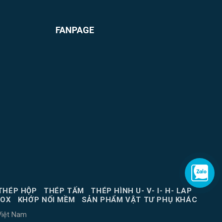
FANPAGE
THÉP HỘP
THÉP TẤM
THÉP HÌNH U- V- I- H- LAP
NOX
KHỚP NỐI MỀM
SẢN PHẨM VẬT TƯ PHỤ KHÁC
Việt Nam