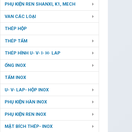
aliquam erat volutpat
PHỤ KIỆN REN SHANXI, K1, MECH
VAN CÁC LOẠI
THÉP HỘP
THÉP TẤM
THÉP HÌNH U- V- I- H- LAP
ỐNG INOX
TẤM INOX
U- V- LAP- HỘP INOX
PHỤ KIỆN HÀN INOX
PHỤ KIỆN REN INOX
MẶT BÍCH THÉP- INOX