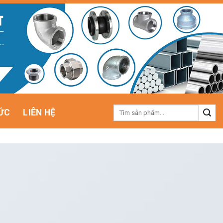
Tìm
ỨC
LIÊN HỆ
kiếm: