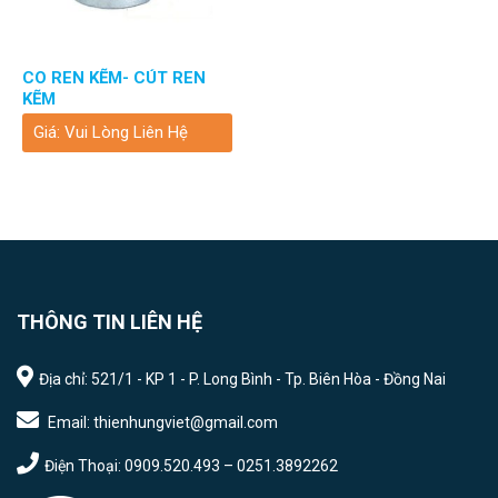
CO REN KẼM- CÚT REN
KẼM
Giá: Vui Lòng Liên Hệ
THÔNG TIN LIÊN HỆ
Địa chỉ: 521/1 - KP 1 - P. Long Bình - Tp. Biên Hòa - Đồng Nai
Email: thienhungviet@gmail.com
Điện Thoại: 0909.520.493 – 0251.3892262