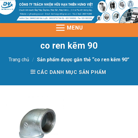
Skip
to
content
MENU
co ren kẽm 90
Trang chủ
/
Sản phẩm được gắn thẻ “co ren kẽm 90”
CÁC DANH MỤC SẢN PHẨM