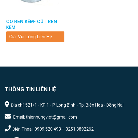
CO REN KẼM- CÚT REN
KẼM
Giá: Vui Lòng Liên Hệ
THÔNG TIN LIÊN HỆ
Địa chỉ: 521/1 - KP 1 - P. Long Bình - Tp. Biên Hòa - Đồng Nai
Email: thienhungviet@gmail.com
Điện Thoại: 0909.520.493 – 0251.3892262