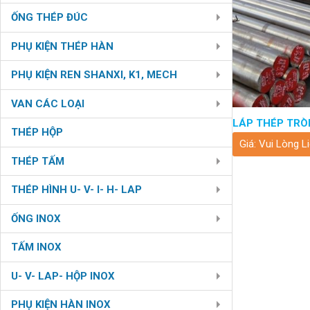
ỐNG THÉP ĐÚC
PHỤ KIỆN THÉP HÀN
PHỤ KIỆN REN SHANXI, K1, MECH
VAN CÁC LOẠI
LÁP THÉP TRÒ
THÉP HỘP
Giá: Vui Lòng L
THÉP TẤM
THÉP HÌNH U- V- I- H- LAP
ỐNG INOX
TẤM INOX
U- V- LAP- HỘP INOX
PHỤ KIỆN HÀN INOX