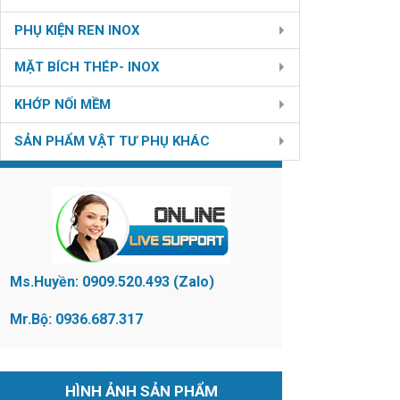
PHỤ KIỆN REN INOX
MẶT BÍCH THÉP- INOX
KHỚP NỐI MỀM
SẢN PHẨM VẬT TƯ PHỤ KHÁC
LIÊN HỆ
Ms.Huyền: 0909.520.493 (Zalo)
Mr.Bộ: 0936.687.317
HÌNH ẢNH SẢN PHẨM