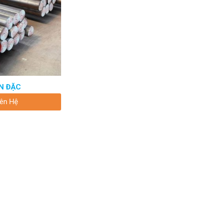
N ĐẶC
iên Hệ