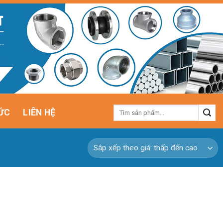
Tìm
ỨC
LIÊN HỆ
kiếm: