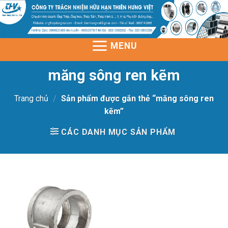
Skip
to
content
MENU
măng sông ren kẽm
Trang chủ
/
Sản phẩm được gắn thẻ “măng sông ren
kẽm”
CÁC DANH MỤC SẢN PHẨM