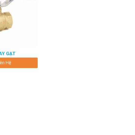
AY GẠT
iên Hệ