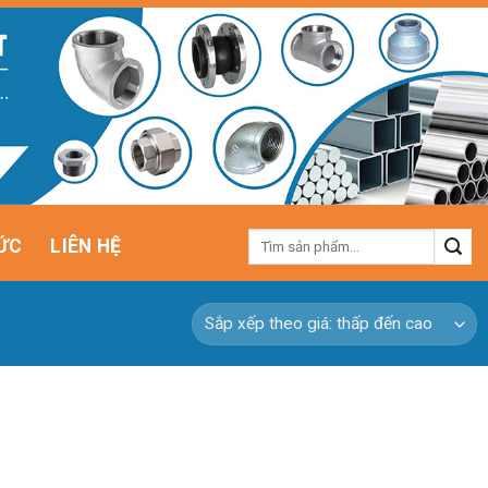
Tìm
ỨC
LIÊN HỆ
kiếm: