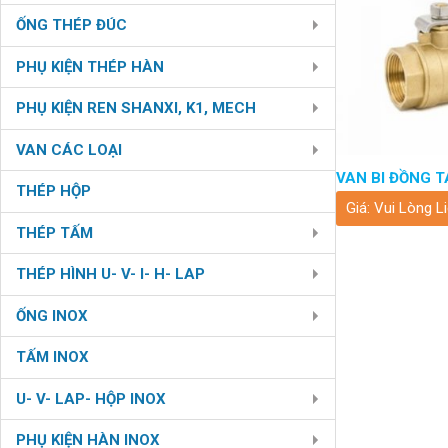
ỐNG THÉP ĐÚC
PHỤ KIỆN THÉP HÀN
PHỤ KIỆN REN SHANXI, K1, MECH
VAN CÁC LOẠI
VAN BI ĐỒNG T
THÉP HỘP
Giá: Vui Lòng L
THÉP TẤM
THÉP HÌNH U- V- I- H- LAP
ỐNG INOX
TẤM INOX
U- V- LAP- HỘP INOX
PHỤ KIỆN HÀN INOX