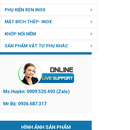
PHỤ KIỆN REN INOX
MẶT BÍCH THÉP- INOX
KHỚP NỐI MỀM
SẢN PHẨM VẬT TƯ PHỤ KHÁC
LIÊN HỆ
Ms.Huyền: 0909.520.493 (Zalo)
Mr.Bộ: 0936.687.317
HÌNH ẢNH SẢN PHẨM