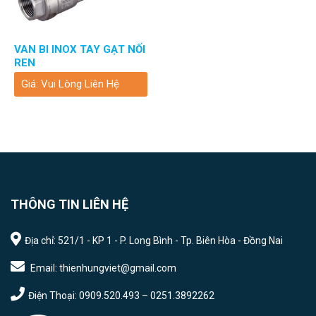
VAN BI INOX TAY GẠT NỐI
REN
Giá: Vui Lòng Liên Hệ
THÔNG TIN LIÊN HỆ
Địa chỉ: 521/1 - KP 1 - P. Long Bình - Tp. Biên Hòa - Đồng Nai
Email: thienhungviet@gmail.com
Điện Thoại: 0909.520.493 – 0251.3892262