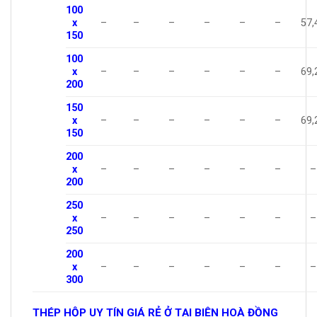
100
x
–
–
–
–
–
–
57,
150
100
x
–
–
–
–
–
–
69,
200
150
x
–
–
–
–
–
–
69,
150
200
x
–
–
–
–
–
–
–
200
250
x
–
–
–
–
–
–
–
250
200
x
–
–
–
–
–
–
–
300
THÉP HỘP UY TÍN GIÁ RẺ Ở TẠI BIÊN HOÀ ĐỒNG