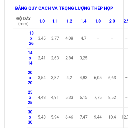
BẢNG QUY CÁCH VÀ TRỌNG LƯỢNG THÉP HỘP
ĐỘ DÀY
1.0
1.1
1.2
1.4
1.8
2.0
2.
(mm)
13
x
3,45
3,77
4,08
4,7
–
–
–
26
14
x
2,41
2,63
2,84
3,25
–
–
–
14
20
x
3,54
3,87
4,2
4,83
6,05
6,63
–
20
25
x
4,48
4,91
5,33
6,15
7,75
8,52
–
25
30
x
5,43
5,94
6,46
7,47
9,44
10,4
12,
30