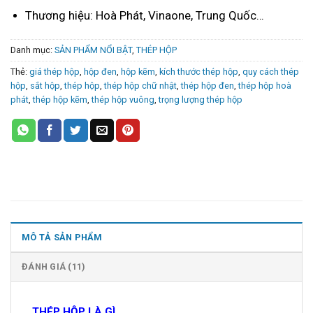
Thương hiệu: Hoà Phát, Vinaone, Trung Quốc…
Danh mục:
SẢN PHẨM NỔI BẬT
,
THÉP HỘP
Thẻ:
giá thép hộp
,
hộp đen
,
hộp kẽm
,
kích thước thép hộp
,
quy cách thép
hộp
,
sắt hộp
,
thép hộp
,
thép hộp chữ nhật
,
thép hộp đen
,
thép hộp hoà
phát
,
thép hộp kẽm
,
thép hộp vuông
,
trọng lượng thép hộp
MÔ TẢ SẢN PHẨM
ĐÁNH GIÁ (11)
THÉP HỘP LÀ GÌ