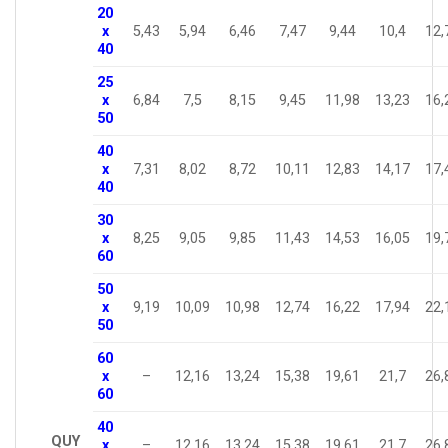
20
x
5,43
5,94
6,46
7,47
9,44
10,4
12,
40
25
x
6,84
7,5
8,15
9,45
11,98
13,23
16,
50
40
x
7,31
8,02
8,72
10,11
12,83
14,17
17,
40
30
x
8,25
9,05
9,85
11,43
14,53
16,05
19,
60
50
x
9,19
10,09
10,98
12,74
16,22
17,94
22,
50
60
x
–
12,16
13,24
15,38
19,61
21,7
26,
60
40
QUY
x
–
12,16
13,24
15,38
19,61
21,7
26,