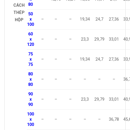
80
CÁCH
THÉP
50
x
–
–
–
19,34
24,7
27,36
33,
HỘP
100
60
x
–
–
–
23,3
29,79
33,01
40,
120
75
x
–
–
–
19,34
24,7
27,36
33,
75
80
x
–
–
–
–
–
–
36,
80
90
x
–
–
–
23,3
29,79
33,01
40,
90
100
x
–
–
–
–
–
36,78
45,
100