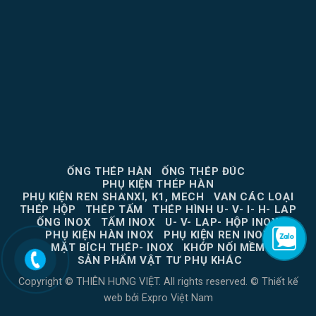
ỐNG THÉP HÀN
ỐNG THÉP ĐÚC
PHỤ KIỆN THÉP HÀN
PHỤ KIỆN REN SHANXI, K1, MECH
VAN CÁC LOẠI
THÉP HỘP
THÉP TẤM
THÉP HÌNH U- V- I- H- LAP
ỐNG INOX
TẤM INOX
U- V- LAP- HỘP INOX
PHỤ KIỆN HÀN INOX
PHỤ KIỆN REN INOX
MẶT BÍCH THÉP- INOX
KHỚP NỐI MỀM
SẢN PHẨM VẬT TƯ PHỤ KHÁC
Copyright © THIÊN HƯNG VIỆT. All rights reserved. ©
Thiết kế
web
bởi
Expro Việt Nam