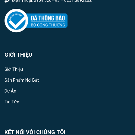
Điện Thoại: 0909.520.493 – 0251.3892262
GIỚI THIỆU
Giới Thiệu
Sản Phẩm Nổi Bật
Dự Án
Tin Tức
KẾT NỐI VỚI CHÚNG TÔI