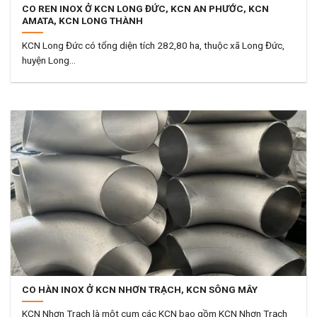
CO REN INOX Ở KCN LONG ĐỨC, KCN AN PHƯỚC, KCN
AMATA, KCN LONG THÀNH
KCN Long Đức có tổng diện tích 282,80 ha, thuộc xã Long Đức,
huyện Long...
CO HÀN INOX Ở KCN NHƠN TRẠCH, KCN SÔNG MÂY
KCN Nhơn Trạch là một cụm các KCN bao gồm KCN Nhơn Trạch