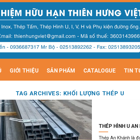
Ủ
GIỚI THIỆU
SẢN PHẨM
CATALOGUE
TIN T
TAG ARCHIVES:
KHỐI LƯỢNG THÉP U
THÉP HÌNH U AN
Thép An Khánh là đơn