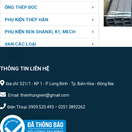
ỐNG THÉP ĐÚC
PHỤ KIỆN THÉP HÀN
PHỤ KIỆN REN SHANXI, K1, MECH
VAN CÁC LOẠI
THÉP HỘP
THÔNG TIN LIÊN HỆ
THÉP TẤM
THÉP HÌNH U- V- I- H- LAP
Địa chỉ: 521/1 - KP 1 - P. Long Bình - Tp. Biên Hòa - Đồng Nai
ỐNG INOX
Email: thienhungviet@gmail.com
TẤM INOX
Điện Thoại: 0909.520.493 – 0251.3892262
U- V- LAP- HỘP INOX
PHỤ KIỆN HÀN INOX