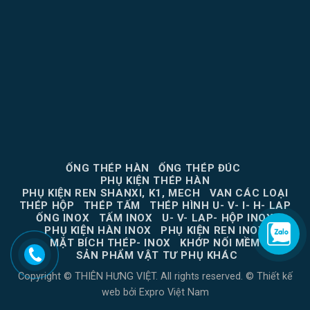
ỐNG THÉP HÀN
ỐNG THÉP ĐÚC
PHỤ KIỆN THÉP HÀN
PHỤ KIỆN REN SHANXI, K1, MECH
VAN CÁC LOẠI
THÉP HỘP
THÉP TẤM
THÉP HÌNH U- V- I- H- LAP
ỐNG INOX
TẤM INOX
U- V- LAP- HỘP INOX
PHỤ KIỆN HÀN INOX
PHỤ KIỆN REN INOX
MẶT BÍCH THÉP- INOX
KHỚP NỐI MỀM
SẢN PHẨM VẬT TƯ PHỤ KHÁC
Copyright © THIÊN HƯNG VIỆT. All rights reserved. ©
Thiết kế
web
bởi
Expro Việt Nam