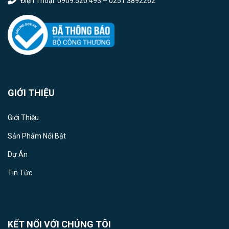
Điện Thoại: 0909.520.493 – 0251.3892262
GIỚI THIỆU
Giới Thiệu
Sản Phẩm Nổi Bật
Dự Án
Tin Tức
KẾT NỐI VỚI CHÚNG TÔI