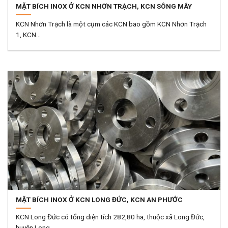
MẶT BÍCH INOX Ở KCN NHƠN TRẠCH, KCN SÔNG MÂY
KCN Nhơn Trạch là một cụm các KCN bao gồm KCN Nhơn Trạch
1, KCN...
MẶT BÍCH INOX Ở KCN LONG ĐỨC, KCN AN PHƯỚC
KCN Long Đức có tổng diện tích 282,80 ha, thuộc xã Long Đức,
huyện Long...