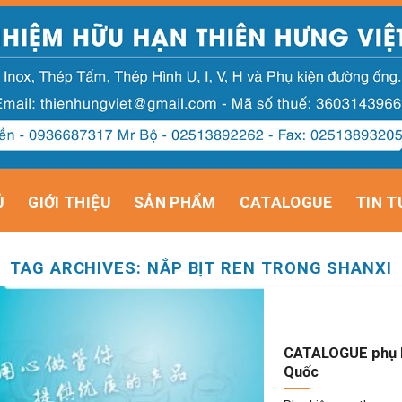
Ủ
GIỚI THIỆU
SẢN PHẨM
CATALOGUE
TIN T
TAG ARCHIVES:
NẮP BỊT REN TRONG SHANXI
CATALOGUE phụ k
Quốc