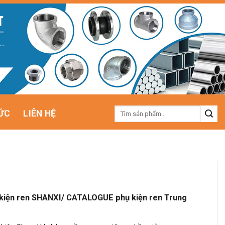
Tìm
ỨC
LIÊN HỆ
kiếm:
iện ren SHANXI/ CATALOGUE phụ kiện ren Trung