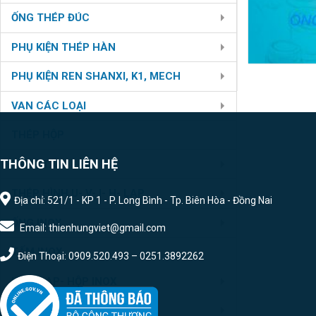
ỐNG THÉP ĐÚC
PHỤ KIỆN THÉP HÀN
PHỤ KIỆN REN SHANXI, K1, MECH
VAN CÁC LOẠI
THÉP HỘP
THÔNG TIN LIÊN HỆ
THÉP TẤM
THÉP HÌNH U- V- I- H- LAP
Địa chỉ: 521/1 - KP 1 - P. Long Bình - Tp. Biên Hòa - Đồng Nai
ỐNG INOX
Email: thienhungviet@gmail.com
TẤM INOX
Điện Thoại: 0909.520.493 – 0251.3892262
U- V- LAP- HỘP INOX
PHỤ KIỆN HÀN INOX