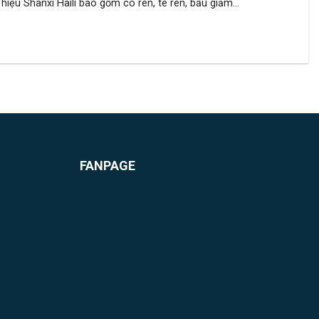
hiệu Shanxi Haili bao gồm co ren, tê ren, bầu giảm...
FANPAGE