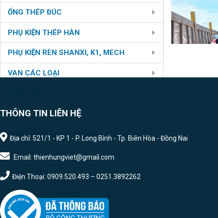
ỐNG THÉP ĐÚC
PHỤ KIỆN THÉP HÀN
PHỤ KIỆN REN SHANXI, K1, MECH
VAN CÁC LOẠI
THÉP HỘP
THÔNG TIN LIÊN HỆ
THÉP TẤM
THÉP HÌNH U- V- I- H- LAP
Địa chỉ: 521/1 - KP 1 - P. Long Bình - Tp. Biên Hòa - Đồng Nai
ỐNG INOX
Email: thienhungviet@gmail.com
TẤM INOX
Điện Thoại: 0909.520.493 – 0251.3892262
U- V- LAP- HỘP INOX
PHỤ KIỆN HÀN INOX