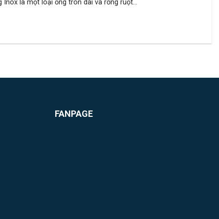
nox là một loại ống tròn dài và rỗng ruột...
FANPAGE