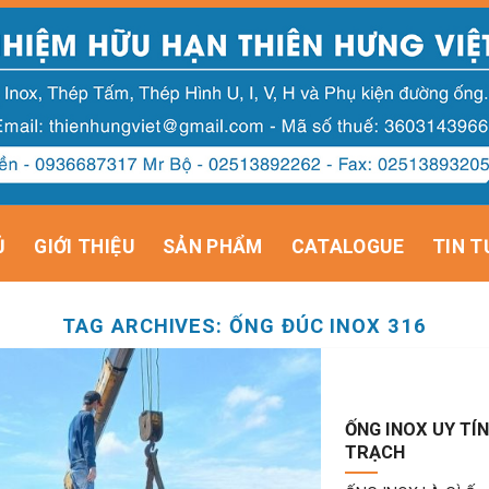
Ủ
GIỚI THIỆU
SẢN PHẨM
CATALOGUE
TIN T
TAG ARCHIVES:
ỐNG ĐÚC INOX 316
ỐNG INOX UY TÍ
TRẠCH