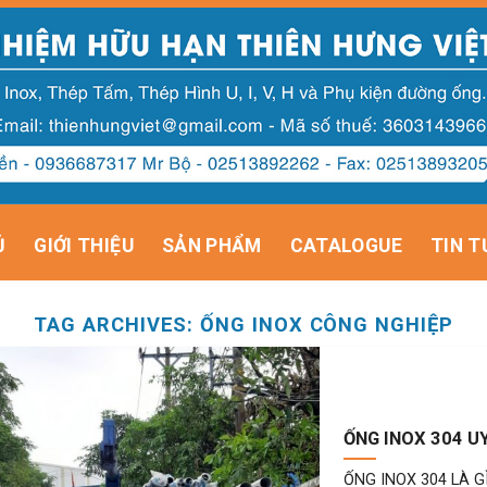
Ủ
GIỚI THIỆU
SẢN PHẨM
CATALOGUE
TIN T
TAG ARCHIVES:
ỐNG INOX CÔNG NGHIỆP
ỐNG INOX 304 UY
ỐNG INOX 304 LÀ GÌ Ố