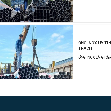
ỐNG INOX UY TÍ
TRẠCH
ỐNG INOX LÀ GÌ Ống I