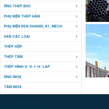
ỐNG THÉP ĐÚC
PHỤ KIỆN THÉP HÀN
PHỤ KIỆN REN SHANXI, K1, MECH
VAN CÁC LOẠI
THÉP HỘP
THÉP TẤM
THÉP HÌNH U- V- I- H- LAP
ỐNG INOX
TẤM INOX
U- V- LAP- HỘP INOX
PHỤ KIỆN HÀN INOX