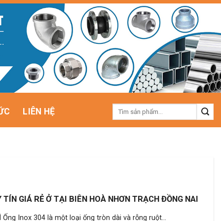
Tìm
ỨC
LIÊN HỆ
kiếm:
 TÍN GIÁ RẺ Ở TẠI BIÊN HOÀ NHƠN TRẠCH ĐỒNG NAI
ng Inox 304 là một loại ống tròn dài và rỗng ruột...