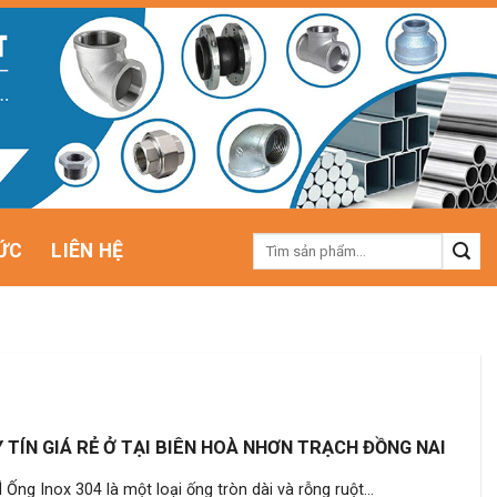
Tìm
ỨC
LIÊN HỆ
kiếm:
 TÍN GIÁ RẺ Ở TẠI BIÊN HOÀ NHƠN TRẠCH ĐỒNG NAI
ng Inox 304 là một loại ống tròn dài và rỗng ruột...