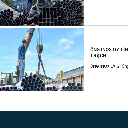
ỐNG INOX UY TÍ
TRẠCH
ỐNG INOX LÀ GÌ Ống I