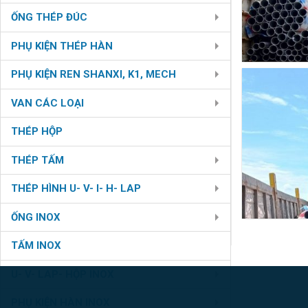
ỐNG THÉP ĐÚC
PHỤ KIỆN THÉP HÀN
PHỤ KIỆN REN SHANXI, K1, MECH
VAN CÁC LOẠI
THÉP HỘP
THÉP TẤM
THÉP HÌNH U- V- I- H- LAP
ỐNG INOX
TẤM INOX
U- V- LAP- HỘP INOX
PHỤ KIỆN HÀN INOX