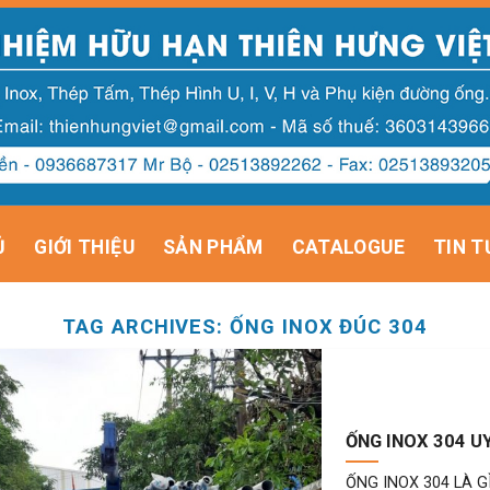
Ủ
GIỚI THIỆU
SẢN PHẨM
CATALOGUE
TIN T
TAG ARCHIVES:
ỐNG INOX ĐÚC 304
ỐNG INOX 304 UY
ỐNG INOX 304 LÀ GÌ Ố