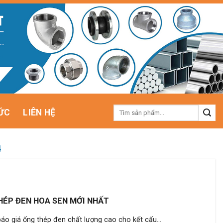
Tìm
ỨC
LIÊN HỆ
kiếm:
4
HÉP ĐEN HOA SEN MỚI NHẤT
áo giá ống thép đen chất lượng cao cho kết cấu...