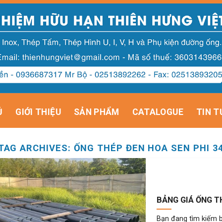
Ủ
GIỚI THIỆU
SẢN PHẨM
CATALOGUE
TIN T
TAG ARCHIVES:
ỐNG THÉP ĐEN HOA SEN PHI 3
BẢNG GIÁ ỐNG T
Bạn đang tìm kiếm b