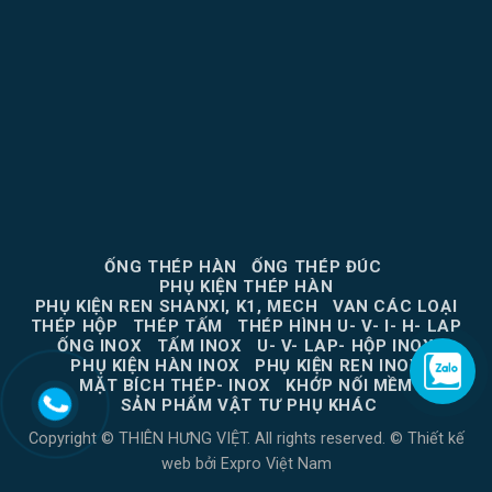
ỐNG THÉP HÀN
ỐNG THÉP ĐÚC
PHỤ KIỆN THÉP HÀN
PHỤ KIỆN REN SHANXI, K1, MECH
VAN CÁC LOẠI
THÉP HỘP
THÉP TẤM
THÉP HÌNH U- V- I- H- LAP
ỐNG INOX
TẤM INOX
U- V- LAP- HỘP INOX
PHỤ KIỆN HÀN INOX
PHỤ KIỆN REN INOX
MẶT BÍCH THÉP- INOX
KHỚP NỐI MỀM
SẢN PHẨM VẬT TƯ PHỤ KHÁC
Copyright © THIÊN HƯNG VIỆT. All rights reserved. ©
Thiết kế
web
bởi
Expro Việt Nam