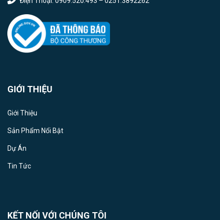
Điện Thoại: 0909.520.493 – 0251.3892262
GIỚI THIỆU
Giới Thiệu
Sản Phẩm Nổi Bật
Dự Án
Tin Tức
KẾT NỐI VỚI CHÚNG TÔI