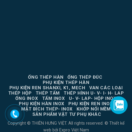
ỐNG THÉP HÀN
ỐNG THÉP ĐÚC
PHỤ KIỆN THÉP HÀN
PHỤ KIỆN REN SHANXI, K1, MECH
VAN CÁC LOẠI
THÉP HỘP
THÉP TẤM
THÉP HÌNH U- V- I- H- LAP
ỐNG INOX
TẤM INOX
U- V- LAP- HỘP INOX
PHỤ KIỆN HÀN INOX
PHỤ KIỆN REN INOX
MẶT BÍCH THÉP- INOX
KHỚP NỐI MỀM
SẢN PHẨM VẬT TƯ PHỤ KHÁC
Copyright © THIÊN HƯNG VIỆT. All rights reserved. ©
Thiết kế
web
bởi
Expro Việt Nam