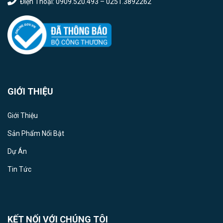
Điện Thoại: 0909.520.493 – 0251.3892262
GIỚI THIỆU
Giới Thiệu
Sản Phẩm Nổi Bật
Dự Án
Tin Tức
KẾT NỐI VỚI CHÚNG TÔI