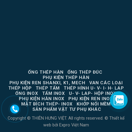
ỐNG THÉP HÀN
ỐNG THÉP ĐÚC
PHỤ KIỆN THÉP HÀN
PHỤ KIỆN REN SHANXI, K1, MECH
VAN CÁC LOẠI
THÉP HỘP
THÉP TẤM
THÉP HÌNH U- V- I- H- LAP
ỐNG INOX
TẤM INOX
U- V- LAP- HỘP INOX
PHỤ KIỆN HÀN INOX
PHỤ KIỆN REN INOX
MẶT BÍCH THÉP- INOX
KHỚP NỐI MỀM
SẢN PHẨM VẬT TƯ PHỤ KHÁC
Copyright © THIÊN HƯNG VIỆT. All rights reserved. ©
Thiết kế
web
bởi
Expro Việt Nam