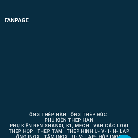
FANPAGE
ỐNG THÉP HÀN
ỐNG THÉP ĐÚC
PHỤ KIỆN THÉP HÀN
PHỤ KIỆN REN SHANXI, K1, MECH
VAN CÁC LOẠI
THÉP HỘP
THÉP TẤM
THÉP HÌNH U- V- I- H- LAP
ỐNG INOX
TẤM INOX
U- V- LAP- HỘP INOX