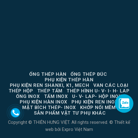
ỐNG THÉP HÀN
ỐNG THÉP ĐÚC
PHỤ KIỆN THÉP HÀN
PHỤ KIỆN REN SHANXI, K1, MECH
VAN CÁC LOẠI
THÉP HỘP
THÉP TẤM
THÉP HÌNH U- V- I- H- LAP
ỐNG INOX
TẤM INOX
U- V- LAP- HỘP INOX
PHỤ KIỆN HÀN INOX
PHỤ KIỆN REN INOX
MẶT BÍCH THÉP- INOX
KHỚP NỐI MỀM
SẢN PHẨM VẬT TƯ PHỤ KHÁC
Copyright © THIÊN HƯNG VIỆT. All rights reserved. ©
Thiết kế
web
bởi
Expro Việt Nam