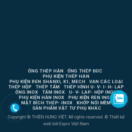
ỐNG THÉP HÀN
ỐNG THÉP ĐÚC
PHỤ KIỆN THÉP HÀN
PHỤ KIỆN REN SHANXI, K1, MECH
VAN CÁC LOẠI
THÉP HỘP
THÉP TẤM
THÉP HÌNH U- V- I- H- LAP
ỐNG INOX
TẤM INOX
U- V- LAP- HỘP INOX
PHỤ KIỆN HÀN INOX
PHỤ KIỆN REN INOX
MẶT BÍCH THÉP- INOX
KHỚP NỐI MỀM
SẢN PHẨM VẬT TƯ PHỤ KHÁC
Copyright © THIÊN HƯNG VIỆT. All rights reserved. ©
Thiết kế
web
bởi
Expro Việt Nam