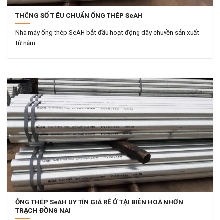
THÔNG SỐ TIÊU CHUẨN ỐNG THÉP SeAH
Nhà máy ống thép SeAH bắt đầu hoạt động dây chuyền sản xuất
từ năm...
ỐNG THÉP SeAH UY TÍN GIÁ RẺ Ở TẠI BIÊN HOÀ NHƠN
TRẠCH ĐỒNG NAI