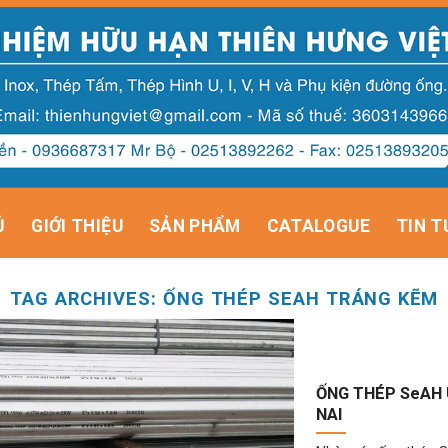
Ủ
GIỚI THIỆU
SẢN PHẨM
CATALOGUE
TIN T
TAG ARCHIVES:
ỐNG THÉP SEAH TRÁNG KẼM
ỐNG THÉP SeAH 
NAI