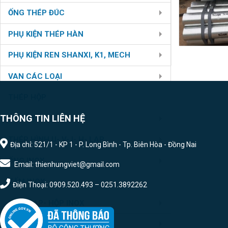
ỐNG THÉP ĐÚC
PHỤ KIỆN THÉP HÀN
PHỤ KIỆN REN SHANXI, K1, MECH
VAN CÁC LOẠI
THÉP HỘP
THÔNG TIN LIÊN HỆ
THÉP TẤM
THÉP HÌNH U- V- I- H- LAP
Địa chỉ: 521/1 - KP 1 - P. Long Bình - Tp. Biên Hòa - Đồng Nai
ỐNG INOX
Email: thienhungviet@gmail.com
TẤM INOX
Điện Thoại: 0909.520.493 – 0251.3892262
U- V- LAP- HỘP INOX
PHỤ KIỆN HÀN INOX