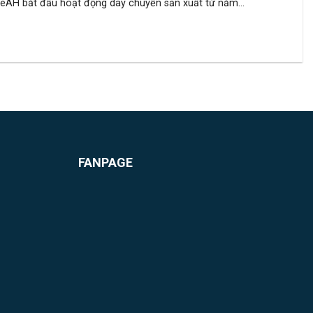
eAH bắt đầu hoạt động dây chuyền sản xuất từ năm...
FANPAGE