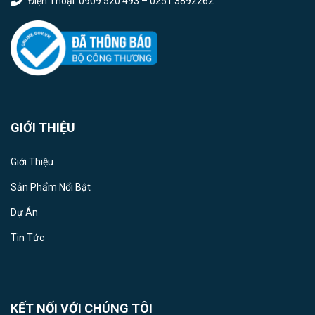
Điện Thoại: 0909.520.493 – 0251.3892262
GIỚI THIỆU
Giới Thiệu
Sản Phẩm Nổi Bật
Dự Án
Tin Tức
KẾT NỐI VỚI CHÚNG TÔI