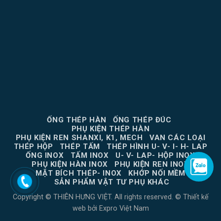
ỐNG THÉP HÀN
ỐNG THÉP ĐÚC
PHỤ KIỆN THÉP HÀN
PHỤ KIỆN REN SHANXI, K1, MECH
VAN CÁC LOẠI
THÉP HỘP
THÉP TẤM
THÉP HÌNH U- V- I- H- LAP
ỐNG INOX
TẤM INOX
U- V- LAP- HỘP INOX
PHỤ KIỆN HÀN INOX
PHỤ KIỆN REN INOX
MẶT BÍCH THÉP- INOX
KHỚP NỐI MỀM
SẢN PHẨM VẬT TƯ PHỤ KHÁC
Copyright © THIÊN HƯNG VIỆT. All rights reserved. ©
Thiết kế
web
bởi
Expro Việt Nam