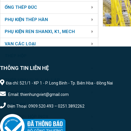
ỐNG THÉP ĐÚC
PHỤ KIỆN THÉP HÀN
PHỤ KIỆN REN SHANXI, K1, MECH
VAN CÁC LOẠI
THÉP HỘP
THÔNG TIN LIÊN HỆ
THÉP TẤM
THÉP HÌNH U- V- I- H- LAP
Địa chỉ: 521/1 - KP 1 - P. Long Bình - Tp. Biên Hòa - Đồng Nai
ỐNG INOX
Email: thienhungviet@gmail.com
TẤM INOX
Điện Thoại: 0909.520.493 – 0251.3892262
U- V- LAP- HỘP INOX
PHỤ KIỆN HÀN INOX