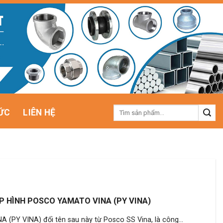
Tìm
ỨC
LIÊN HỆ
kiếm:
 HÌNH POSCO YAMATO VINA (PY VINA)
PY VINA) đổi tên sau này từ Posco SS Vina, là công...