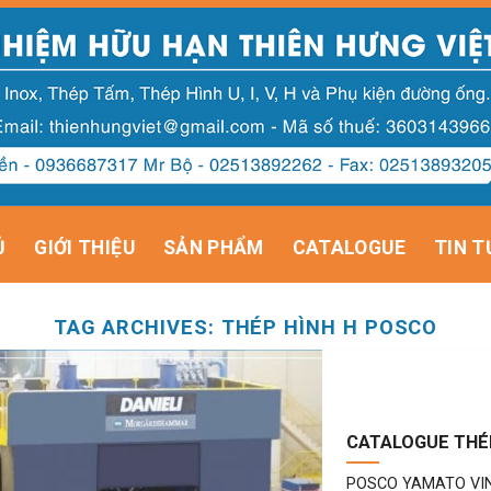
Ủ
GIỚI THIỆU
SẢN PHẨM
CATALOGUE
TIN T
TAG ARCHIVES:
THÉP HÌNH H POSCO
CATALOGUE THÉP
POSCO YAMATO VINA (