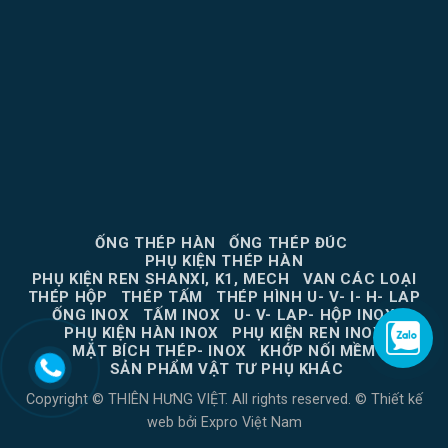
ỐNG THÉP HÀN
ỐNG THÉP ĐÚC
PHỤ KIỆN THÉP HÀN
PHỤ KIỆN REN SHANXI, K1, MECH
VAN CÁC LOẠI
THÉP HỘP
THÉP TẤM
THÉP HÌNH U- V- I- H- LAP
ỐNG INOX
TẤM INOX
U- V- LAP- HỘP INOX
PHỤ KIỆN HÀN INOX
PHỤ KIỆN REN INOX
MẶT BÍCH THÉP- INOX
KHỚP NỐI MỀM
SẢN PHẨM VẬT TƯ PHỤ KHÁC
Copyright © THIÊN HƯNG VIỆT. All rights reserved. ©
Thiết kế
web
bởi
Expro Việt Nam