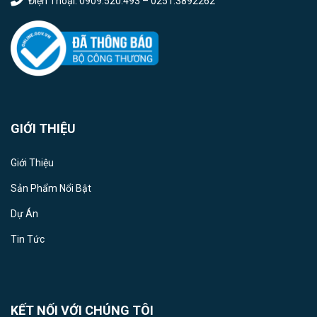
Điện Thoại: 0909.520.493 – 0251.3892262
GIỚI THIỆU
Giới Thiệu
Sản Phẩm Nổi Bật
Dự Án
Tin Tức
KẾT NỐI VỚI CHÚNG TÔI