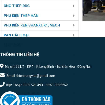
ỐNG THÉP ĐÚC
PHỤ KIỆN THÉP HÀN
PHỤ KIỆN REN SHANXI, K1, MECH
VAN CÁC LOẠI
THÉP HỘP
THÔNG TIN LIÊN HỆ
THÉP TẤM
THÉP HÌNH U- V- I- H- LAP
Địa chỉ: 521/1 - KP 1 - P. Long Bình - Tp. Biên Hòa - Đồng Nai
ỐNG INOX
Email: thienhungviet@gmail.com
TẤM INOX
Điện Thoại: 0909.520.493 – 0251.3892262
U- V- LAP- HỘP INOX
PHỤ KIỆN HÀN INOX