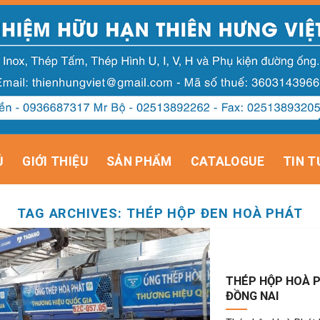
Ủ
GIỚI THIỆU
SẢN PHẨM
CATALOGUE
TIN T
TAG ARCHIVES:
THÉP HỘP ĐEN HOÀ PHÁT
THÉP HỘP HOÀ P
ĐỒNG NAI