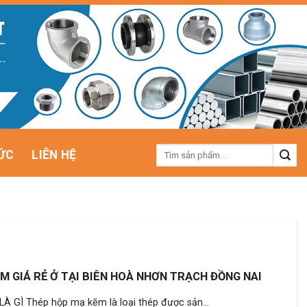
Tìm
ỨC
LIÊN HỆ
kiếm:
M GIÁ RẺ Ở TẠI BIÊN HOÀ NHƠN TRẠCH ĐỒNG NAI
 GÌ Thép hộp mạ kẽm là loại thép được sản...