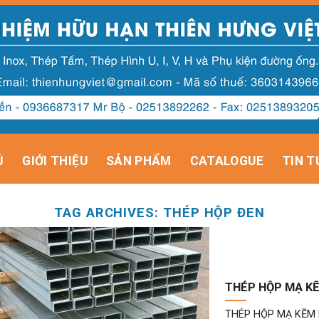
Ủ
GIỚI THIỆU
SẢN PHẨM
CATALOGUE
TIN T
TAG ARCHIVES:
THÉP HỘP ĐEN
THÉP HỘP MẠ KẼ
THÉP HỘP MẠ KẼM LÀ