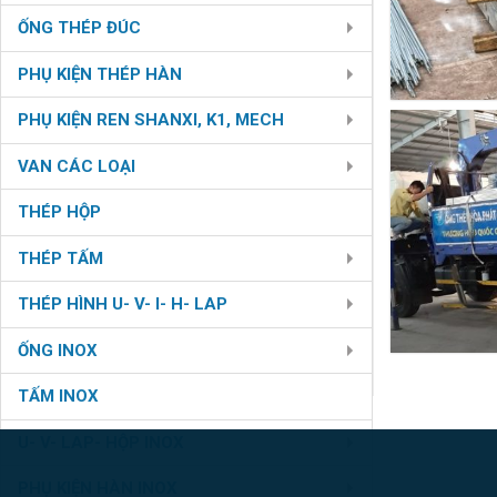
ỐNG THÉP ĐÚC
PHỤ KIỆN THÉP HÀN
PHỤ KIỆN REN SHANXI, K1, MECH
VAN CÁC LOẠI
THÉP HỘP
THÉP TẤM
THÉP HÌNH U- V- I- H- LAP
ỐNG INOX
TẤM INOX
U- V- LAP- HỘP INOX
PHỤ KIỆN HÀN INOX