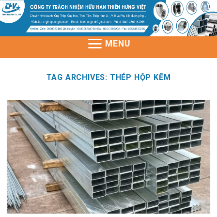
Skip
to
content
MENU
TAG ARCHIVES:
THÉP HỘP KẼM