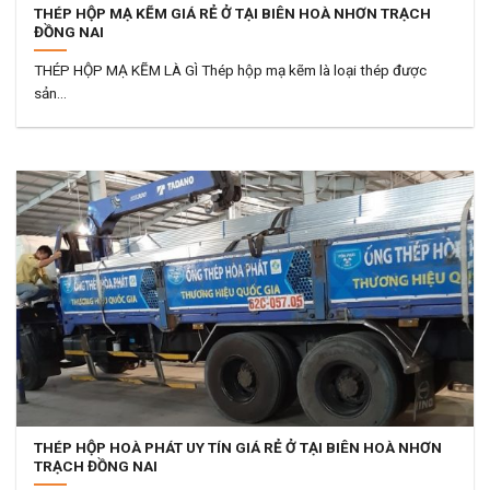
THÉP HỘP MẠ KẼM GIÁ RẺ Ở TẠI BIÊN HOÀ NHƠN TRẠCH
ĐỒNG NAI
THÉP HỘP MẠ KẼM LÀ GÌ Thép hộp mạ kẽm là loại thép được
sản...
THÉP HỘP HOÀ PHÁT UY TÍN GIÁ RẺ Ở TẠI BIÊN HOÀ NHƠN
TRẠCH ĐỒNG NAI