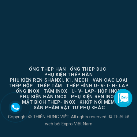
ỐNG THÉP HÀN
ỐNG THÉP ĐÚC
PHỤ KIỆN THÉP HÀN
PHỤ KIỆN REN SHANXI, K1, MECH
VAN CÁC LOẠI
THÉP HỘP
THÉP TẤM
THÉP HÌNH U- V- I- H- LAP
ỐNG INOX
TẤM INOX
U- V- LAP- HỘP INOX
PHỤ KIỆN HÀN INOX
PHỤ KIỆN REN INOX
MẶT BÍCH THÉP- INOX
KHỚP NỐI MỀM
SẢN PHẨM VẬT TƯ PHỤ KHÁC
Copyright © THIÊN HƯNG VIỆT. All rights reserved. ©
Thiết kế
web
bởi
Expro Việt Nam