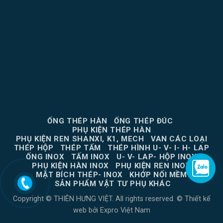
ỐNG THÉP HÀN
ỐNG THÉP ĐÚC
PHỤ KIỆN THÉP HÀN
PHỤ KIỆN REN SHANXI, K1, MECH
VAN CÁC LOẠI
THÉP HỘP
THÉP TẤM
THÉP HÌNH U- V- I- H- LAP
ỐNG INOX
TẤM INOX
U- V- LAP- HỘP INOX
PHỤ KIỆN HÀN INOX
PHỤ KIỆN REN INOX
MẶT BÍCH THÉP- INOX
KHỚP NỐI MỀM
SẢN PHẨM VẬT TƯ PHỤ KHÁC
Copyright © THIÊN HƯNG VIỆT. All rights reserved. ©
Thiết kế
web
bởi
Expro Việt Nam