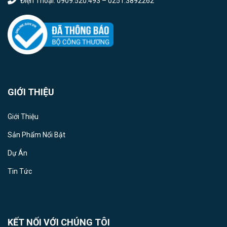
Điện Thoại: 0909.520.493 – 0251.3892262
GIỚI THIỆU
Giới Thiệu
Sản Phẩm Nổi Bật
Dự Án
Tin Tức
KẾT NỐI VỚI CHÚNG TÔI